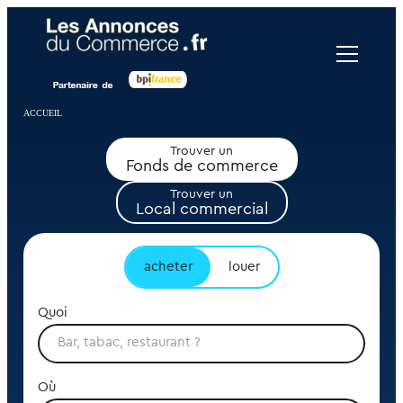
Panneau de gestion des cookies
ACCUEIL
Trouver un
Fonds de commerce
Trouver un
Local commercial
acheter
louer
Quoi
Où