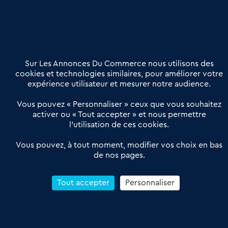
Nous contacter
02 54 56 03 17
Contactez-nous
Villes et Territoires
Notre solution
Offres Pro
Sur Les Annonces Du Commerce nous utilisons des
Actualités
Qui sommes nous ?
cookies et technologies similaires, pour améliorer votre
expérience utilisateur et mesurer notre audience.
Derniers articles
Vous pouvez « Personnaliser » ceux que vous souhaitez
activer ou « Tout accepter » et nous permettre
Réseau 3C : un partenaire national dédié aux transactions
l’utilisation de ces cookies.
d’entreprises et de commerces
Petitscommerces : Un partenariat au service du commerce de
Vous pouvez, à tout moment, modifier vos choix en bas
de nos pages.
proximité et des territoires
1er Baromètre de la transmission de fonds de commerce
Reprendre un Restaurant Rapide
Tout accepter
Personnaliser
Céder son Fonds de Commerce : Comment réussir sa vente
4.6
13 avis Google