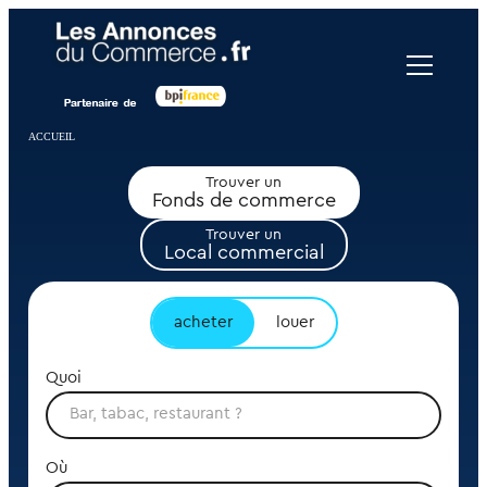
Panneau de gestion des cookies
ACCUEIL
Trouver un
Fonds de commerce
Trouver un
Local commercial
acheter
louer
Quoi
Où