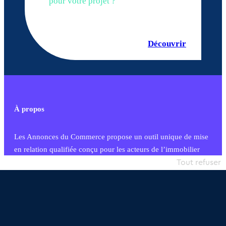
pour votre projet ?
Découvrir
À propos
Les Annonces du Commerce propose un outil unique de mise
en relation qualifiée conçu pour les acteurs de l’immobilier
commercial et les collectivités territoriales, simple et intégrant
Tout refuser
une dimension humaine
Publier une annonce
Etre accompagné
Nous contacter