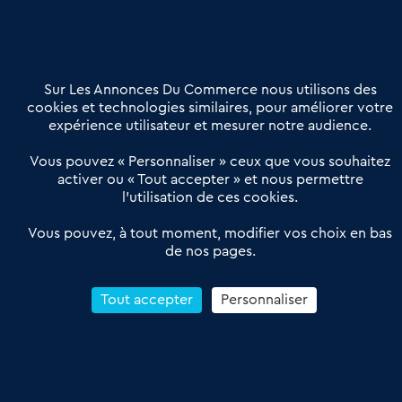
02 54 56 03 17
Contactez-nous
Villes et Territoires
Notre solution
Offres Pro
Sur Les Annonces Du Commerce nous utilisons des
Actualités
Qui sommes nous ?
cookies et technologies similaires, pour améliorer votre
expérience utilisateur et mesurer notre audience.
Derniers articles
Vous pouvez « Personnaliser » ceux que vous souhaitez
activer ou « Tout accepter » et nous permettre
Réseau 3C : un partenaire national dédié aux transactions
l’utilisation de ces cookies.
d’entreprises et de commerces
Petitscommerces : Un partenariat au service du commerce de
Vous pouvez, à tout moment, modifier vos choix en bas
de nos pages.
proximité et des territoires
1er Baromètre de la transmission de fonds de commerce
Reprendre un Restaurant Rapide
Tout accepter
Personnaliser
Céder son Fonds de Commerce : Comment réussir sa vente
4.6
13 avis Google