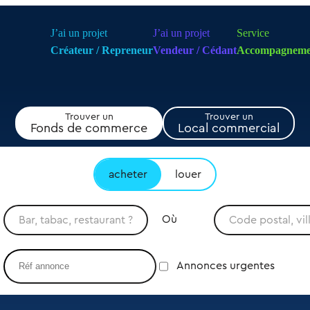
J’ai un projet
J’ai un projet
Service
Créateur / Repreneur
Vendeur / Cédant
Accompagneme
Trouver un
Trouver un
Fonds de commerce
Local commercial
acheter
louer
Où
Annonces urgentes