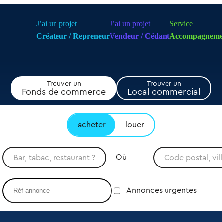
J’ai un projet
J’ai un projet
Service
Créateur / Repreneur
Vendeur / Cédant
Accompagneme
Trouver un
Trouver un
Fonds de commerce
Local commercial
acheter
louer
Où
Annonces urgentes