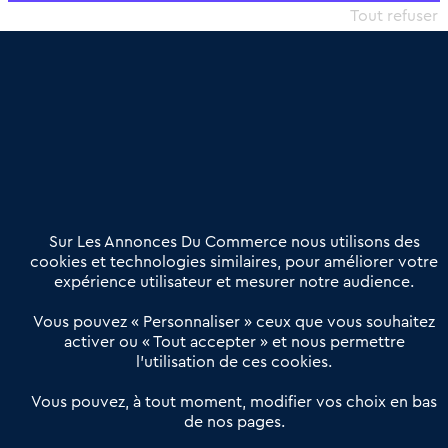
commercial et les collectivités territoriales, simple et intégrant
Tout refuser
une dimension humaine
Publier une annonce
Etre accompagné
Nous contacter
02 54 56 03 17
Contactez-nous
Villes et Territoires
Notre solution
Offres Pro
Sur Les Annonces Du Commerce nous utilisons des
Actualités
Qui sommes nous ?
cookies et technologies similaires, pour améliorer votre
expérience utilisateur et mesurer notre audience.
Derniers articles
Vous pouvez « Personnaliser » ceux que vous souhaitez
activer ou « Tout accepter » et nous permettre
Réseau 3C : un partenaire national dédié aux transactions
l’utilisation de ces cookies.
d’entreprises et de commerces
Petitscommerces : Un partenariat au service du commerce de
Vous pouvez, à tout moment, modifier vos choix en bas
de nos pages.
proximité et des territoires