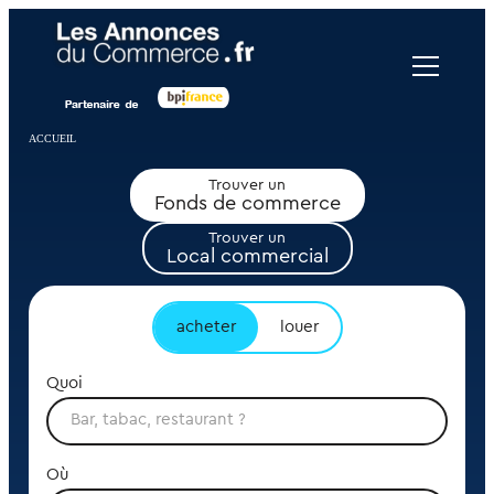
Panneau de gestion des cookies
ACCUEIL
Trouver un
Fonds de commerce
Trouver un
Local commercial
acheter
louer
Quoi
Où