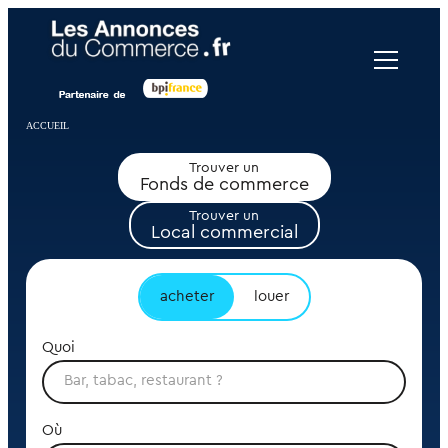
Panneau de gestion des cookies
ACCUEIL
Trouver un
Fonds de commerce
Trouver un
Local commercial
acheter
louer
Quoi
Où