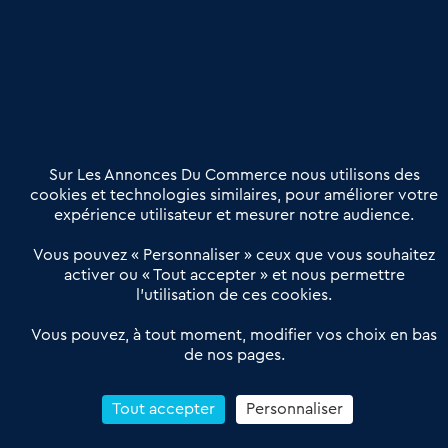
Publier une annonce
Etre accompagné
Nous contacter
02 54 56 03 17
Contactez-nous
Villes et Territoires
Notre solution
Offres Pro
Sur Les Annonces Du Commerce nous utilisons des
Actualités
Qui sommes nous ?
cookies et technologies similaires, pour améliorer votre
expérience utilisateur et mesurer notre audience.
Derniers articles
Vous pouvez « Personnaliser » ceux que vous souhaitez
activer ou « Tout accepter » et nous permettre
Réseau 3C : un partenaire national dédié aux transactions
l’utilisation de ces cookies.
d’entreprises et de commerces
Petitscommerces : Un partenariat au service du commerce de
Vous pouvez, à tout moment, modifier vos choix en bas
de nos pages.
proximité et des territoires
1er Baromètre de la transmission de fonds de commerce
Reprendre un Restaurant Rapide
Tout accepter
Personnaliser
Céder son Fonds de Commerce : Comment réussir sa vente