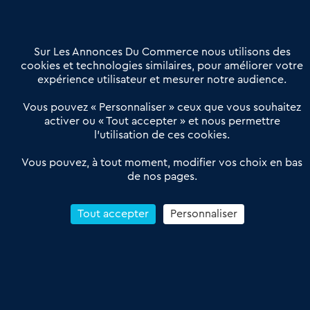
Contactez-nous
Villes et Territoires
Notre solution
Offres Pro
Sur Les Annonces Du Commerce nous utilisons des
Actualités
Qui sommes nous ?
cookies et technologies similaires, pour améliorer votre
expérience utilisateur et mesurer notre audience.
Derniers articles
Vous pouvez « Personnaliser » ceux que vous souhaitez
activer ou « Tout accepter » et nous permettre
Réseau 3C : un partenaire national dédié aux transactions
l’utilisation de ces cookies.
d’entreprises et de commerces
Petitscommerces : Un partenariat au service du commerce de
Vous pouvez, à tout moment, modifier vos choix en bas
de nos pages.
proximité et des territoires
1er Baromètre de la transmission de fonds de commerce
Reprendre un Restaurant Rapide
Tout accepter
Personnaliser
Céder son Fonds de Commerce : Comment réussir sa vente
4.6
13 avis Google