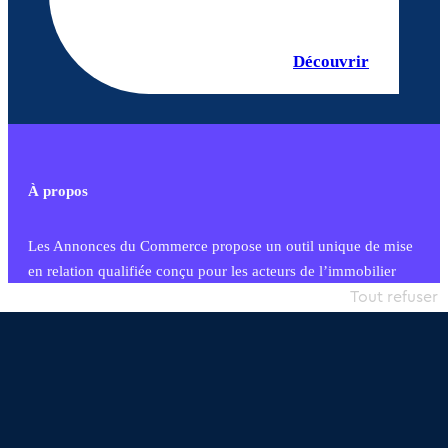
Découvrir
À propos
Les Annonces du Commerce propose un outil unique de mise
en relation qualifiée conçu pour les acteurs de l’immobilier
commercial et les collectivités territoriales, simple et intégrant
Tout refuser
une dimension humaine
Publier une annonce
Etre accompagné
Nous contacter
02 54 56 03 17