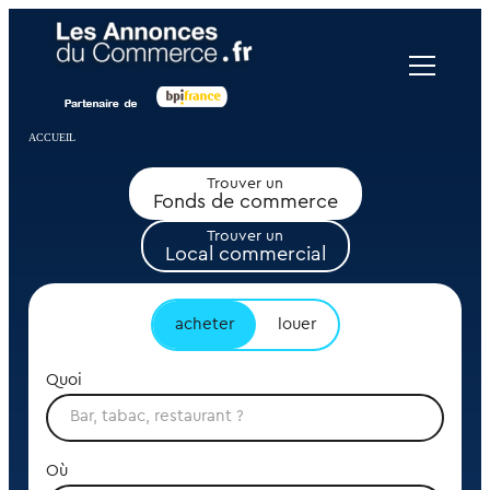
Panneau de gestion des cookies
ACCUEIL
Trouver un
Fonds de commerce
Trouver un
Local commercial
acheter
louer
Quoi
Où