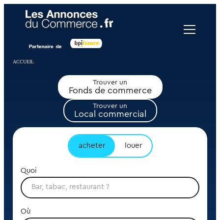
Panneau de gestion des cookies
ACCUEIL
Trouver un
Fonds de commerce
Trouver un
Local commercial
acheter
louer
Quoi
Où