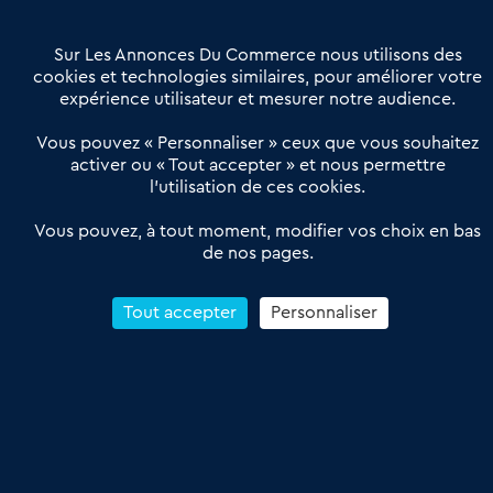
Contactez-nous
Villes et Territoires
Notre solution
Offres Pro
Sur Les Annonces Du Commerce nous utilisons des
Actualités
Qui sommes nous ?
cookies et technologies similaires, pour améliorer votre
expérience utilisateur et mesurer notre audience.
Derniers articles
Vous pouvez « Personnaliser » ceux que vous souhaitez
activer ou « Tout accepter » et nous permettre
Réseau 3C : un partenaire national dédié aux transactions
l’utilisation de ces cookies.
d’entreprises et de commerces
Petitscommerces : Un partenariat au service du commerce de
Vous pouvez, à tout moment, modifier vos choix en bas
de nos pages.
proximité et des territoires
1er Baromètre de la transmission de fonds de commerce
Reprendre un Restaurant Rapide
Tout accepter
Personnaliser
Céder son Fonds de Commerce : Comment réussir sa vente
4.6
13 avis Google
Conditions Générales de Vente & d’Utilisation