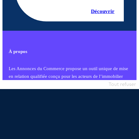
Découvrir
À propos
Les Annonces du Commerce propose un outil unique de mise
en relation qualifiée conçu pour les acteurs de l’immobilier
commercial et les collectivités territoriales, simple et intégrant
Tout refuser
une dimension humaine
Publier une annonce
Etre accompagné
Nous contacter
02 54 56 03 17