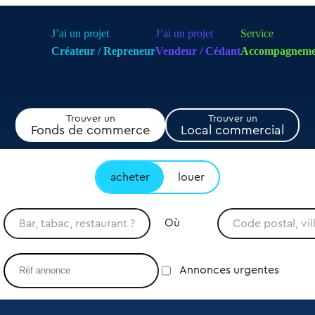
J’ai un projet
J’ai un projet
Service
Créateur / Repreneur
Vendeur / Cédant
Accompagneme
Trouver un
Trouver un
Fonds de commerce
Local commercial
acheter
louer
Où
Annonces urgentes