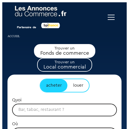
Panneau de gestion des cookies
ACCUEIL
Trouver un
Fonds de commerce
Trouver un
Local commercial
acheter
louer
Quoi
Où