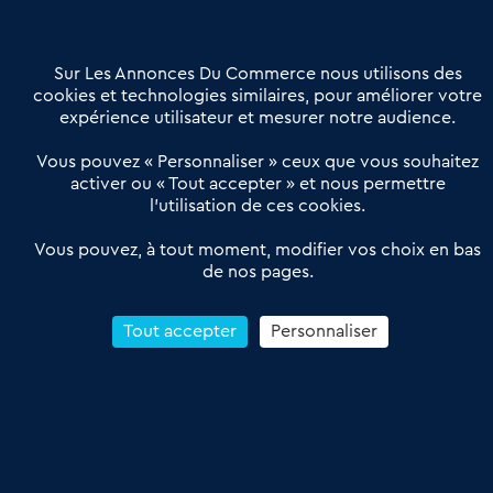
Contactez-nous
Villes et Territoires
Notre solution
Offres Pro
Sur Les Annonces Du Commerce nous utilisons des
Actualités
Qui sommes nous ?
cookies et technologies similaires, pour améliorer votre
expérience utilisateur et mesurer notre audience.
Derniers articles
Vous pouvez « Personnaliser » ceux que vous souhaitez
activer ou « Tout accepter » et nous permettre
Réseau 3C : un partenaire national dédié aux transactions
l’utilisation de ces cookies.
d’entreprises et de commerces
Petitscommerces : Un partenariat au service du commerce de
Vous pouvez, à tout moment, modifier vos choix en bas
de nos pages.
proximité et des territoires
1er Baromètre de la transmission de fonds de commerce
Reprendre un Restaurant Rapide
Tout accepter
Personnaliser
Céder son Fonds de Commerce : Comment réussir sa vente
4.6
13 avis Google
Conditions Générales de Vente & d’Utilisation