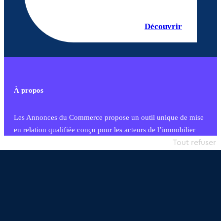
Découvrir
À propos
Les Annonces du Commerce propose un outil unique de mise
en relation qualifiée conçu pour les acteurs de l’immobilier
commercial et les collectivités territoriales, simple et intégrant
Tout refuser
une dimension humaine
Publier une annonce
Etre accompagné
Nous contacter
02 54 56 03 17