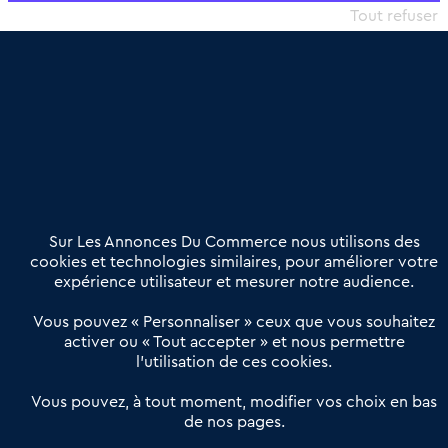
commercial et les collectivités territoriales, simple et intégrant
Tout refuser
une dimension humaine
Publier une annonce
Etre accompagné
Nous contacter
02 54 56 03 17
Contactez-nous
Villes et Territoires
Notre solution
Offres Pro
Sur Les Annonces Du Commerce nous utilisons des
Actualités
Qui sommes nous ?
cookies et technologies similaires, pour améliorer votre
expérience utilisateur et mesurer notre audience.
Derniers articles
Vous pouvez « Personnaliser » ceux que vous souhaitez
activer ou « Tout accepter » et nous permettre
Réseau 3C : un partenaire national dédié aux transactions
l’utilisation de ces cookies.
d’entreprises et de commerces
Petitscommerces : Un partenariat au service du commerce de
Vous pouvez, à tout moment, modifier vos choix en bas
de nos pages.
proximité et des territoires