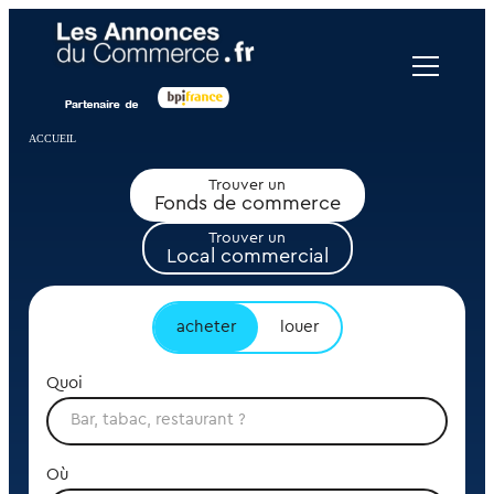
Panneau de gestion des cookies
ACCUEIL
Trouver un
Fonds de commerce
Trouver un
Local commercial
acheter
louer
Quoi
Où