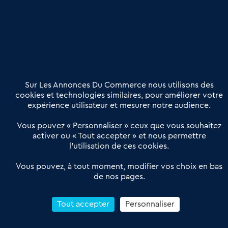
Etre accompagné
Nous contacter
02 54 56 03 17
Contactez-nous
Villes et Territoires
Notre solution
Offres Pro
Sur Les Annonces Du Commerce nous utilisons des
Actualités
Qui sommes nous ?
cookies et technologies similaires, pour améliorer votre
expérience utilisateur et mesurer notre audience.
Derniers articles
Vous pouvez « Personnaliser » ceux que vous souhaitez
activer ou « Tout accepter » et nous permettre
Réseau 3C : un partenaire national dédié aux transactions
l’utilisation de ces cookies.
d’entreprises et de commerces
Petitscommerces : Un partenariat au service du commerce de
Vous pouvez, à tout moment, modifier vos choix en bas
de nos pages.
proximité et des territoires
1er Baromètre de la transmission de fonds de commerce
Reprendre un Restaurant Rapide
Tout accepter
Personnaliser
Céder son Fonds de Commerce : Comment réussir sa vente