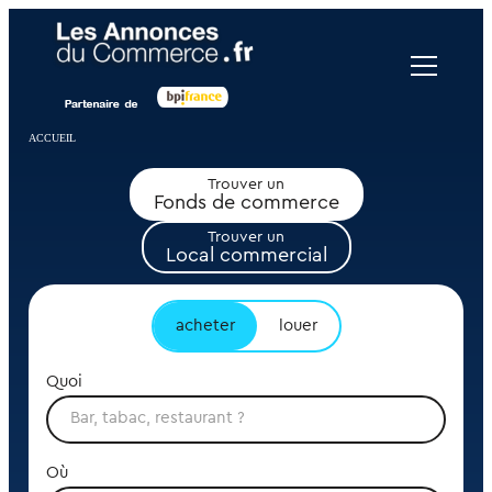
Panneau de gestion des cookies
ACCUEIL
Trouver un
Fonds de commerce
Trouver un
Local commercial
acheter
louer
Quoi
Où