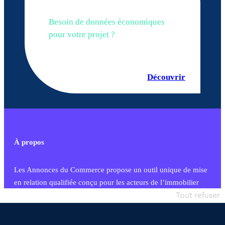
Besoin de données économiques
pour votre projet ?
Découvrir
À propos
Les Annonces du Commerce propose un outil unique de mise
en relation qualifiée conçu pour les acteurs de l’immobilier
commercial et les collectivités territoriales, simple et intégrant
Tout refuser
une dimension humaine
Publier une annonce