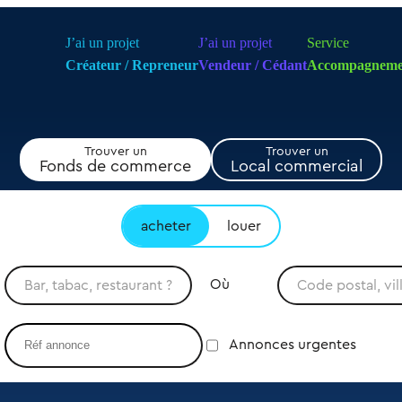
J’ai un projet
J’ai un projet
Service
Créateur / Repreneur
Vendeur / Cédant
Accompagneme
Trouver un
Trouver un
Fonds de commerce
Local commercial
acheter
louer
Où
Annonces urgentes