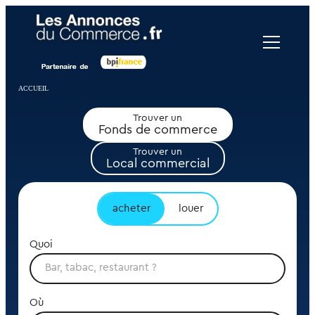
Panneau de gestion des cookies
ACCUEIL
Trouver un
Fonds de commerce
Trouver un
Local commercial
acheter
louer
Quoi
Où