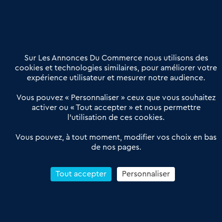
02 54 56 03 17
Contactez-nous
Villes et Territoires
Notre solution
Offres Pro
Sur Les Annonces Du Commerce nous utilisons des
Actualités
Qui sommes nous ?
cookies et technologies similaires, pour améliorer votre
expérience utilisateur et mesurer notre audience.
Derniers articles
Vous pouvez « Personnaliser » ceux que vous souhaitez
activer ou « Tout accepter » et nous permettre
Réseau 3C : un partenaire national dédié aux transactions
l’utilisation de ces cookies.
d’entreprises et de commerces
Petitscommerces : Un partenariat au service du commerce de
Vous pouvez, à tout moment, modifier vos choix en bas
de nos pages.
proximité et des territoires
1er Baromètre de la transmission de fonds de commerce
Reprendre un Restaurant Rapide
Tout accepter
Personnaliser
Céder son Fonds de Commerce : Comment réussir sa vente
4.6
13 avis Google