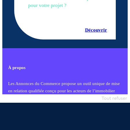
pour votre projet ?
Découvrir
À propos
Les Annonces du Commerce propose un outil unique de mise
en relation qualifiée conçu pour les acteurs de l’immobilier
commercial et les collectivités territoriales, simple et intégrant
Tout refuser
une dimension humaine
Publier une annonce
Etre accompagné
Nous contacter