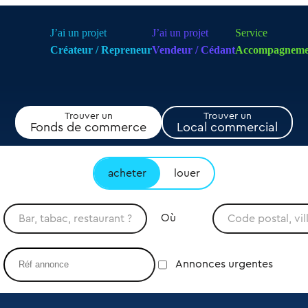
J’ai un projet
J’ai un projet
Service
Créateur / Repreneur
Vendeur / Cédant
Accompagneme
Trouver un
Trouver un
Fonds de commerce
Local commercial
acheter
louer
Où
Annonces urgentes