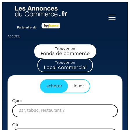
Panneau de gestion des cookies
ACCUEIL
Trouver un
Fonds de commerce
Trouver un
Local commercial
acheter
louer
Quoi
Où