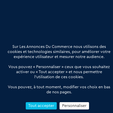
Publier une annonce
Etre accompagné
Nous contacter
02 54 56 03 17
Contactez-nous
Villes et Territoires
Notre solution
Offres Pro
Sur Les Annonces Du Commerce nous utilisons des
Actualités
Qui sommes nous ?
cookies et technologies similaires, pour améliorer votre
expérience utilisateur et mesurer notre audience.
Derniers articles
Vous pouvez « Personnaliser » ceux que vous souhaitez
activer ou « Tout accepter » et nous permettre
Réseau 3C : un partenaire national dédié aux transactions
l’utilisation de ces cookies.
d’entreprises et de commerces
Petitscommerces : Un partenariat au service du commerce de
Vous pouvez, à tout moment, modifier vos choix en bas
de nos pages.
proximité et des territoires
1er Baromètre de la transmission de fonds de commerce
Reprendre un Restaurant Rapide
Tout accepter
Personnaliser
Céder son Fonds de Commerce : Comment réussir sa vente