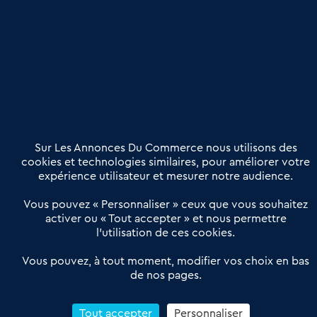
une dimension humaine
Publier une annonce
Etre accompagné
Nous contacter
02 54 56 03 17
Contactez-nous
Villes et Territoires
Notre solution
Offres Pro
Sur Les Annonces Du Commerce nous utilisons des
Actualités
Qui sommes nous ?
cookies et technologies similaires, pour améliorer votre
expérience utilisateur et mesurer notre audience.
Derniers articles
Vous pouvez « Personnaliser » ceux que vous souhaitez
activer ou « Tout accepter » et nous permettre
Réseau 3C : un partenaire national dédié aux transactions
l’utilisation de ces cookies.
d’entreprises et de commerces
Petitscommerces : Un partenariat au service du commerce de
Vous pouvez, à tout moment, modifier vos choix en bas
de nos pages.
proximité et des territoires
1er Baromètre de la transmission de fonds de commerce
Reprendre un Restaurant Rapide
Tout accepter
Personnaliser