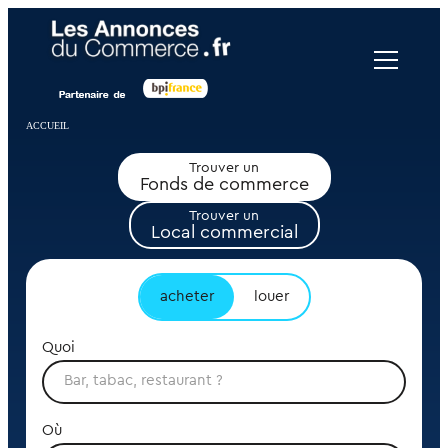
Panneau de gestion des cookies
ACCUEIL
Trouver un
Fonds de commerce
Trouver un
Local commercial
acheter
louer
Quoi
Où