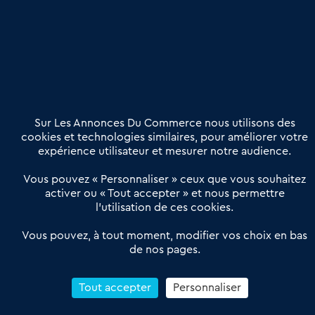
Publier une annonce
Etre accompagné
Nous contacter
02 54 56 03 17
Contactez-nous
Villes et Territoires
Notre solution
Offres Pro
Sur Les Annonces Du Commerce nous utilisons des
Actualités
Qui sommes nous ?
cookies et technologies similaires, pour améliorer votre
expérience utilisateur et mesurer notre audience.
Derniers articles
Vous pouvez « Personnaliser » ceux que vous souhaitez
activer ou « Tout accepter » et nous permettre
Réseau 3C : un partenaire national dédié aux transactions
l’utilisation de ces cookies.
d’entreprises et de commerces
Petitscommerces : Un partenariat au service du commerce de
Vous pouvez, à tout moment, modifier vos choix en bas
de nos pages.
proximité et des territoires
1er Baromètre de la transmission de fonds de commerce
Reprendre un Restaurant Rapide
Tout accepter
Personnaliser
Céder son Fonds de Commerce : Comment réussir sa vente