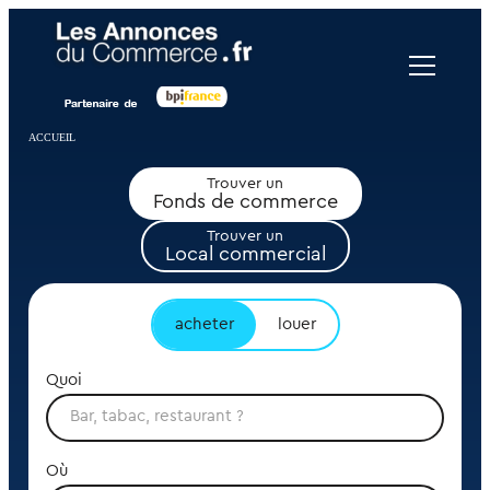
Panneau de gestion des cookies
ACCUEIL
Trouver un
Fonds de commerce
Trouver un
Local commercial
acheter
louer
Quoi
Où