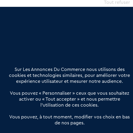
commercial et les collectivités territoriales, simple et intégrant
Tout refuser
une dimension humaine
Publier une annonce
Etre accompagné
Nous contacter
02 54 56 03 17
Contactez-nous
Villes et Territoires
Notre solution
Offres Pro
Sur Les Annonces Du Commerce nous utilisons des
Actualités
Qui sommes nous ?
cookies et technologies similaires, pour améliorer votre
expérience utilisateur et mesurer notre audience.
Derniers articles
Vous pouvez « Personnaliser » ceux que vous souhaitez
activer ou « Tout accepter » et nous permettre
Réseau 3C : un partenaire national dédié aux transactions
l’utilisation de ces cookies.
d’entreprises et de commerces
Petitscommerces : Un partenariat au service du commerce de
Vous pouvez, à tout moment, modifier vos choix en bas
de nos pages.
proximité et des territoires
1er Baromètre de la transmission de fonds de commerce