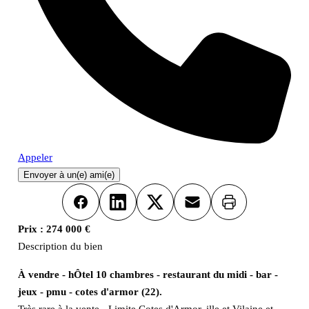
Appeler
Envoyer à un(e) ami(e)
Imprimer
Facebook
LinkedIn
X
Email
Prix :
274 000 €
Description du bien
À vendre - hÔtel 10 chambres - restaurant du midi - bar -
jeux - pmu - cotes d'armor (22).
Très rare à la vente - Limite Cotes d'Armor, ille et Vilaine et