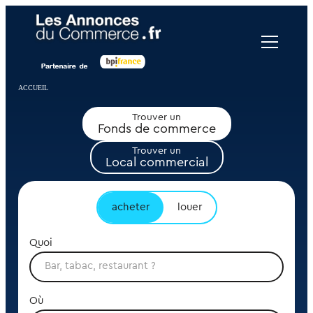
Panneau de gestion des cookies
ACCUEIL
Trouver un
Fonds de commerce
Trouver un
Local commercial
acheter
louer
Quoi
Où