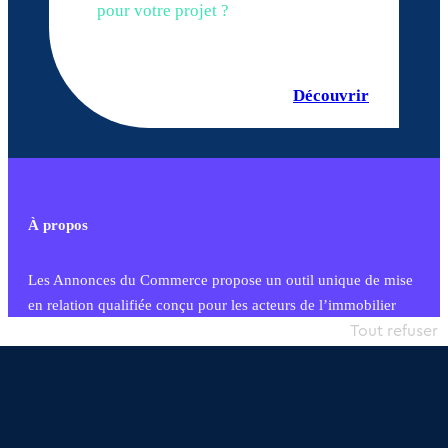
pour votre projet ?
Découvrir
À propos
Les Annonces du Commerce propose un outil unique de mise
en relation qualifiée conçu pour les acteurs de l’immobilier
commercial et les collectivités territoriales, simple et intégrant
Tout refuser
une dimension humaine
Publier une annonce
Etre accompagné
Nous contacter