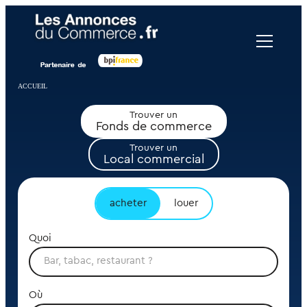
Panneau de gestion des cookies
ACCUEIL
Trouver un
Fonds de commerce
Trouver un
Local commercial
acheter
louer
Quoi
Où