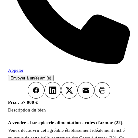
Appeler
Envoyer à un(e) ami(e)
Imprimer
Facebook
LinkedIn
X
Email
Prix :
57 000 €
Description du bien
A vendre - bar epicerie alimentation - cotes d'armor (22).
Venez découvrir cet agréable établissement idéalement niché
au cœur de cette belle commune des Cotes d'Armor (22). Ce