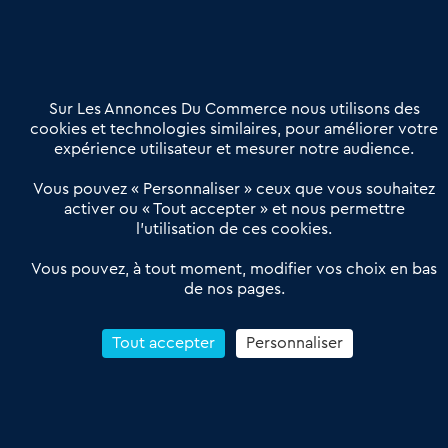
02 54 56 03 17
Contactez-nous
Villes et Territoires
Notre solution
Offres Pro
Sur Les Annonces Du Commerce nous utilisons des
Actualités
Qui sommes nous ?
cookies et technologies similaires, pour améliorer votre
expérience utilisateur et mesurer notre audience.
Derniers articles
Vous pouvez « Personnaliser » ceux que vous souhaitez
activer ou « Tout accepter » et nous permettre
Réseau 3C : un partenaire national dédié aux transactions
l’utilisation de ces cookies.
d’entreprises et de commerces
Petitscommerces : Un partenariat au service du commerce de
Vous pouvez, à tout moment, modifier vos choix en bas
de nos pages.
proximité et des territoires
1er Baromètre de la transmission de fonds de commerce
Reprendre un Restaurant Rapide
Tout accepter
Personnaliser
Céder son Fonds de Commerce : Comment réussir sa vente
4.6
13 avis Google