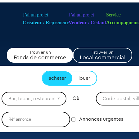
J’ai un projet
J’ai un projet
Service
Créateur / Repreneur
Vendeur / Cédant
Accompagneme
Trouver un
Trouver un
Fonds de commerce
Local commercial
acheter
louer
Où
Annonces urgentes