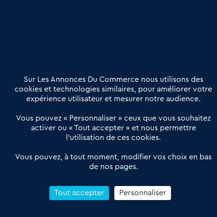
Etre accompagné
Nous contacter
02 54 56 03 17
Contactez-nous
Villes et Territoires
Notre solution
Offres Pro
Sur Les Annonces Du Commerce nous utilisons des
Actualités
Qui sommes nous ?
cookies et technologies similaires, pour améliorer votre
expérience utilisateur et mesurer notre audience.
Derniers articles
Vous pouvez « Personnaliser » ceux que vous souhaitez
activer ou « Tout accepter » et nous permettre
Réseau 3C : un partenaire national dédié aux transactions
l’utilisation de ces cookies.
d’entreprises et de commerces
Petitscommerces : Un partenariat au service du commerce de
Vous pouvez, à tout moment, modifier vos choix en bas
de nos pages.
proximité et des territoires
1er Baromètre de la transmission de fonds de commerce
Reprendre un Restaurant Rapide
Tout accepter
Personnaliser
Céder son Fonds de Commerce : Comment réussir sa vente