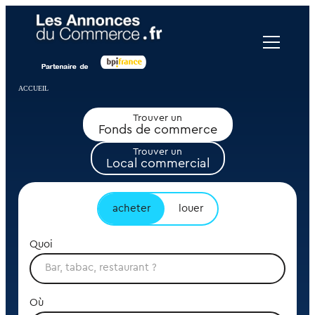
Panneau de gestion des cookies
ACCUEIL
Trouver un
Fonds de commerce
Trouver un
Local commercial
acheter
louer
Quoi
Où