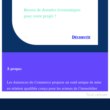
Besoin de données économiques
pour votre projet ?
Découvrir
À propos
Les Annonces du Commerce propose un outil unique de mise
en relation qualifiée conçu pour les acteurs de l’immobilier
commercial et les collectivités territoriales, simple et intégrant
Tout refuser
une dimension humaine
Publier une annonce