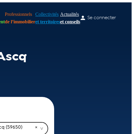
Professionnels
Collectivités
Actualités
Se connecter
nt
de l’immobilier
et territoires
et conseils
’Ascq
cq (59650)