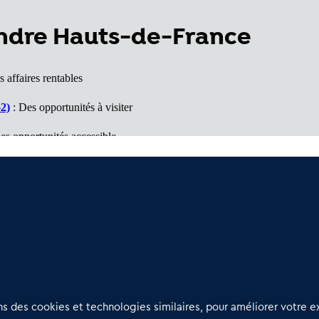
endre Hauts-de-France
 affaires rentables
62)
: Des opportunités à visiter
es opportunités accessible
hé porteur
ffaires à voir
Nous contacter
D
 des cookies et technologies similaires, pour améliorer votre ex
02 54 56 03 17