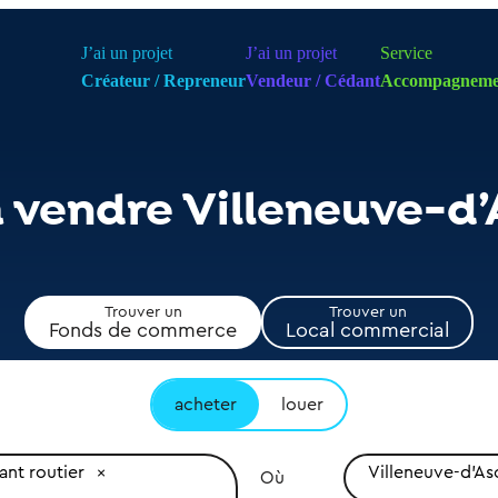
J’ai un projet
J’ai un projet
Service
Créateur / Repreneur
Vendeur / Cédant
Accompagneme
à vendre Villeneuve-d
Trouver un
Trouver un
Fonds de commerce
Local commercial
acheter
louer
ant routier
Villeneuve-d'As
Où