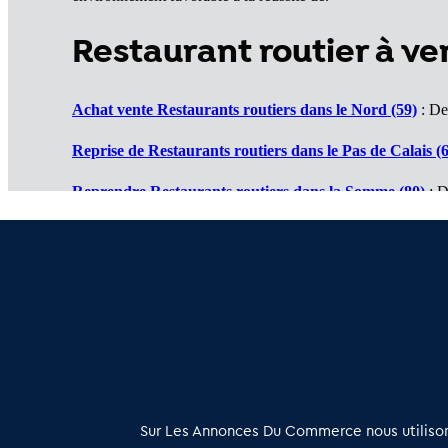
Restaurant routier à v
Achat vente Restaurants routiers dans le Nord (59)
: Des
Reprise de Restaurants routiers dans le Pas de Calais (
Reprendre Restaurants routiers dans la Somme (80)
: D
Vente de Restaurants routiers dans l'Oise (60)
: Un marc
Cession de Restaurants routiers dans l'Aisne (02)
: Des a
À propos
Sur Les Annonces Du Commerce nous utilisons