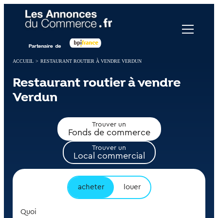
Panneau de gestion des cookies
ACCUEIL
>
RESTAURANT ROUTIER À VENDRE VERDUN
Restaurant routier à vendre
Verdun
Trouver un
Fonds de commerce
Trouver un
Local commercial
acheter
louer
Quoi