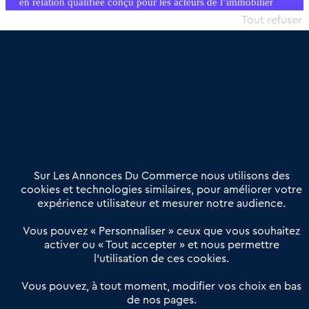
en relation qualifiée conçu pour les acteurs de l’immobilier
commercial et les collectivités territoriales, simple et intégrant
Tout refuser
une dimension humaine
Publier une annonce
Etre accompagné
Nous contacter
02 54 56 03 17
Contactez-nous
Villes et Territoires
Notre solution
Offres Pro
Sur Les Annonces Du Commerce nous utilisons des
Actualités
Qui sommes nous ?
cookies et technologies similaires, pour améliorer votre
expérience utilisateur et mesurer notre audience.
Derniers articles
Vous pouvez « Personnaliser » ceux que vous souhaitez
activer ou « Tout accepter » et nous permettre
Réseau 3C : un partenaire national dédié aux transactions
l’utilisation de ces cookies.
d’entreprises et de commerces
Petitscommerces : Un partenariat au service du commerce de
Vous pouvez, à tout moment, modifier vos choix en bas
de nos pages.
proximité et des territoires