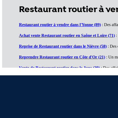
Restaurant routier à 
Restaurant routier à vendre dans l'Yonne (89)
: Des affa
Achat vente Restaurant routier en Saône et Loire (71)
:
Reprise de Restaurant routier dans le Nièvre (58)
: Des 
Reprendre Restaurant routier en Côte d'Or (21)
: Un ma
Vente de Restaurant routier dans le Jura (39)
: Des affai
Cession de Restaurant routier dans le Doubs (25)
: De be
Restaurants routiers à vendre en Haute Saône (70)
: Un 