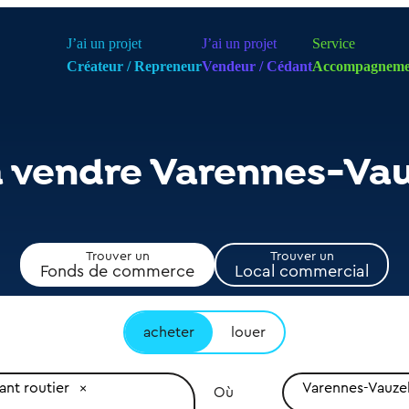
J’ai un projet
J’ai un projet
Service
Créateur / Repreneur
Vendeur / Cédant
Accompagneme
à vendre Varennes-Vau
Trouver un
Trouver un
Fonds de commerce
Local commercial
acheter
louer
ant routier
Varennes-Vauzel
Où