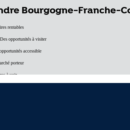
vendre Bourgogne-Franche-
ires rentables
 Des opportunités à visiter
opportunités accessible
rché porteur
res à voir
lles surprises
département à découvrir