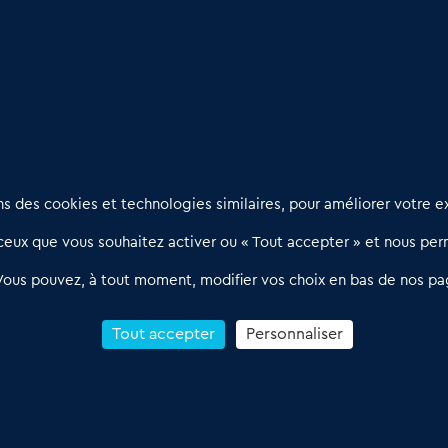
s (64)
: Un marché à découvrir
et bien être
Nous contacter
D
 des cookies et technologies similaires, pour améliorer votre ex
02 54 56 03 17
R
eux que vous souhaitez activer ou « Tout accepter » et nous perm
Contactez-nous
l
d
Villes et Territoires
Notre solution
P
Vous pouvez, à tout moment, modifier vos choix en bas de nos pa
Offres Pro
Actualités
p
Qui sommes nous ?
1
Tout accepter
Personnaliser
R
C