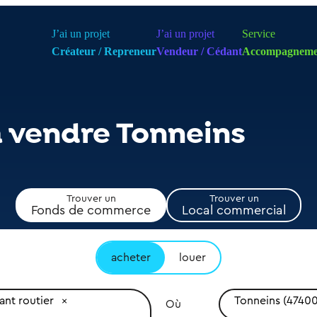
J’ai un projet
J’ai un projet
Service
Créateur / Repreneur
Vendeur / Cédant
Accompagneme
à vendre Tonneins
Trouver un
Trouver un
Fonds de commerce
Local commercial
acheter
louer
ant routier
Tonneins (47400
Où