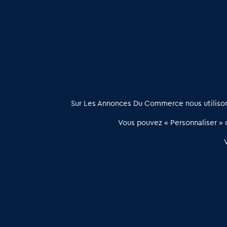
Cession de Restaurants routiers en Pyrénées Atlantique
Restaurant routier à vendre en Dordogne (24)
: Travail 
À propos
Sur Les Annonces Du Commerce nous utilisons
Les Annonces du Commerce propose un outil unique de mise en
Vous pouvez « Personnaliser » c
relation qualifiée conçu pour les acteurs de l’immobilier commercia
et les collectivités territoriales, simple et intégrant une dimension
humaine
Publier une annonce
Etre accompagné