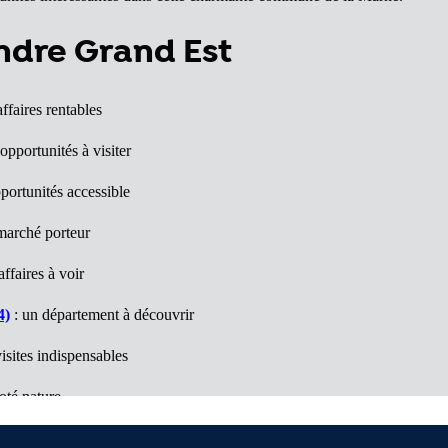
endre Grand Est
ffaires rentables
opportunités à visiter
portunités accessible
marché porteur
ffaires à voir
4)
: un département à découvrir
isites indispensables
oté nature
: Des opportunités à découvrir