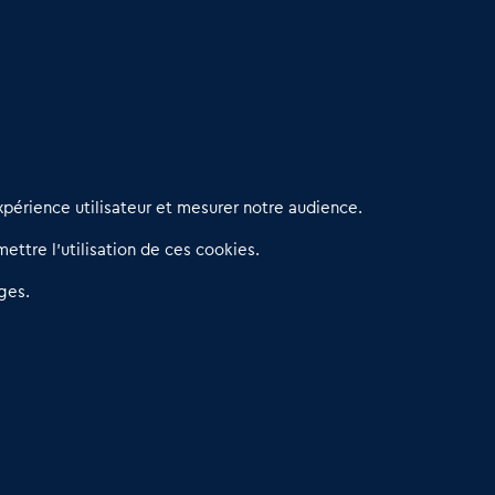
erniers articles
périence utilisateur et mesurer notre audience.
éseau 3C : un partenaire national dédié aux transactions
ettre l’utilisation de ces cookies.
’entreprises et de commerces
etitscommerces : Un partenariat au service du commerce de
ges.
roximité et des territoires
er Baromètre de la transmission de fonds de commerce
eprendre un Restaurant Rapide
éder son Fonds de Commerce : Comment réussir sa vente
4.6
13 avis Google