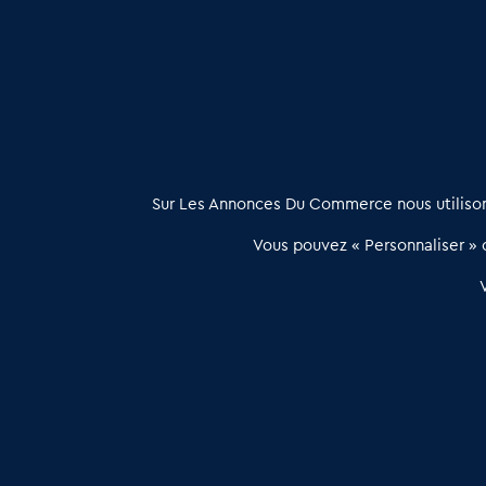
Vente de Restaurants routiers dans le Bas Rhin (67)
: D
À propos
Sur Les Annonces Du Commerce nous utilisons
Les Annonces du Commerce propose un outil unique de mise en
Vous pouvez « Personnaliser » c
relation qualifiée conçu pour les acteurs de l’immobilier commercia
et les collectivités territoriales, simple et intégrant une dimension
humaine
Publier une annonce
Etre accompagné