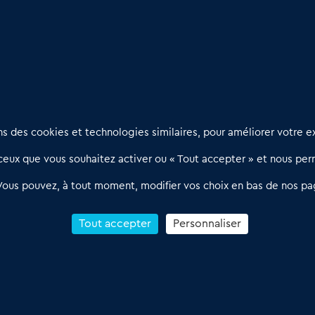
e bonnes surprises
Nous contacter
D
 des cookies et technologies similaires, pour améliorer votre ex
02 54 56 03 17
R
eux que vous souhaitez activer ou « Tout accepter » et nous perm
Contactez-nous
l
d
Villes et Territoires
Notre solution
P
Vous pouvez, à tout moment, modifier vos choix en bas de nos pa
Offres Pro
Actualités
p
Qui sommes nous ?
1
Tout accepter
Personnaliser
R
C