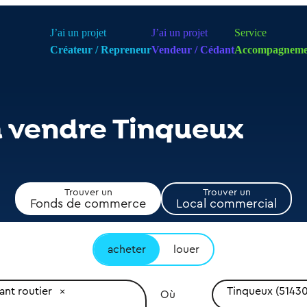
J’ai un projet
J’ai un projet
Service
Créateur / Repreneur
Vendeur / Cédant
Accompagneme
à vendre Tinqueux
Trouver un
Trouver un
Fonds de commerce
Local commercial
acheter
louer
ant routier
Tinqueux (51430
Où