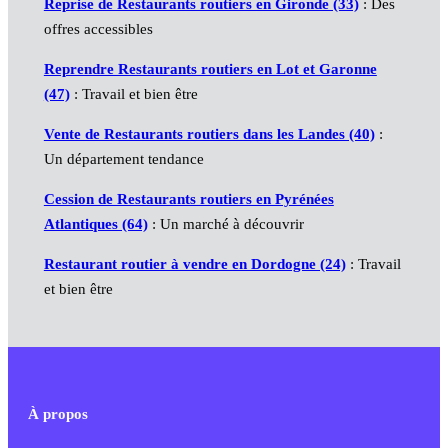
Reprise de Restaurants routiers en Gironde (33)
: Des
offres accessibles
Reprendre Restaurants routiers en Lot et Garonne
(47)
: Travail et bien être
Vente de Restaurants routiers dans les Landes (40)
:
Un département tendance
Cession de Restaurants routiers en Pyrénées
Atlantiques (64)
: Un marché à découvrir
Restaurant routier à vendre en Dordogne (24)
: Travail
et bien être
À propos