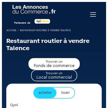
Panneau de gestion des cookies
ACCUEIL
>
RESTAURANT ROUTIER À VENDRE TALENCE
Restaurant routier à vendre
Talence
Trouver un
Fonds de commerce
Trouver un
Local commercial
acheter
louer
Quoi