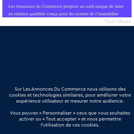
Les Annonces du Commerce propose un outil unique de mise
en relation qualifiée conçu pour les acteurs de l’immobilier
commercial et les collectivités territoriales, simple et intégrant
Tout refuser
une dimension humaine
Publier une annonce
Etre accompagné
Nous contacter
02 54 56 03 17
Contactez-nous
Villes et Territoires
Notre solution
Offres Pro
Sur Les Annonces Du Commerce nous utilisons des
Actualités
Qui sommes nous ?
cookies et technologies similaires, pour améliorer votre
expérience utilisateur et mesurer notre audience.
Derniers articles
Vous pouvez « Personnaliser » ceux que vous souhaitez
activer ou « Tout accepter » et nous permettre
Réseau 3C : un partenaire national dédié aux transactions
l’utilisation de ces cookies.
d’entreprises et de commerces