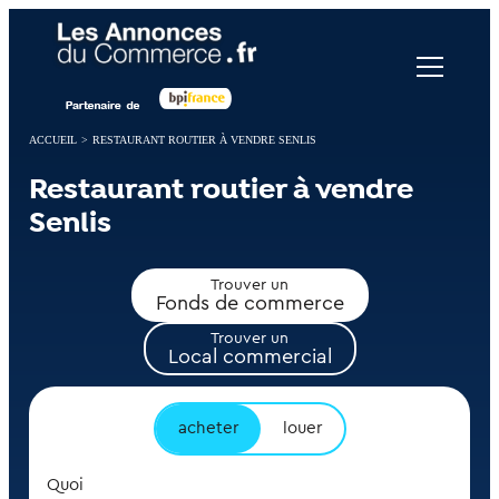
Panneau de gestion des cookies
ACCUEIL
>
RESTAURANT ROUTIER À VENDRE SENLIS
Restaurant routier à vendre
Senlis
Trouver un
Fonds de commerce
Trouver un
Local commercial
acheter
louer
Quoi