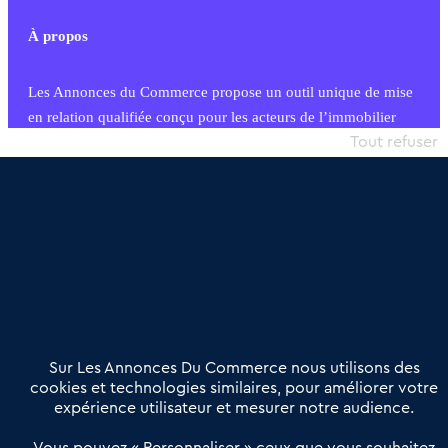
À propos
Les Annonces du Commerce propose un outil unique de mise
en relation qualifiée conçu pour les acteurs de l’immobilier
commercial et les collectivités territoriales, simple et intégrant
Tout refuser
une dimension humaine
Publier une annonce
Etre accompagné
Nous contacter
02 54 56 03 17
Contactez-nous
Villes et Territoires
Notre solution
Offres Pro
Sur Les Annonces Du Commerce nous utilisons des
Actualités
Qui sommes nous ?
cookies et technologies similaires, pour améliorer votre
expérience utilisateur et mesurer notre audience.
Derniers articles