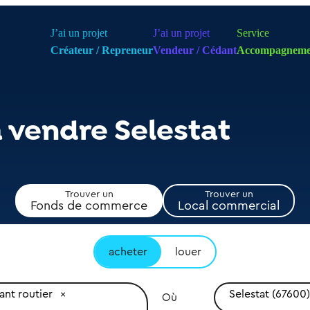
J’ai un projet
J’ai un projet
Service
Créateur / Repreneur
Vendeur / Cédant
Accompagneme
à vendre Selestat
Trouver un
Trouver un
Fonds de commerce
Local commercial
acheter
louer
ant routier
Selestat (67600)
Où