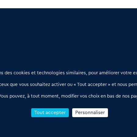
: Des opportunités à découvrir
e bonnes surprises
Nous contacter
D
 des cookies et technologies similaires, pour améliorer votre ex
02 54 56 03 17
R
eux que vous souhaitez activer ou « Tout accepter » et nous perm
Contactez-nous
l
d
Villes et Territoires
Notre solution
P
Vous pouvez, à tout moment, modifier vos choix en bas de nos pa
Offres Pro
Actualités
p
Qui sommes nous ?
1
Tout accepter
Personnaliser
R
C