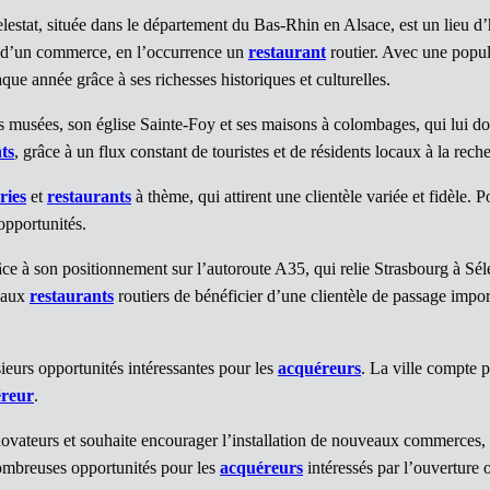
stat, située dans le département du Bas-Rhin en Alsace, est un lieu d’h
se d’un commerce, en l’occurrence un
restaurant
routier. Avec une popula
que année grâce à ses richesses historiques et culturelles.
 musées, son église Sainte-Foy et ses maisons à colombages, qui lui d
ts
, grâce à un flux constant de touristes et de résidents locaux à la re
ries
et
restaurants
à thème, qui attirent une clientèle variée et fidèle. 
opportunités.
âce à son positionnement sur l’autoroute A35, qui relie Strasbourg à Séle
t aux
restaurants
routiers de bénéficier d’une clientèle de passage imp
sieurs opportunités intéressantes pour les
acquéreurs
. La ville compte 
reur
.
s novateurs et souhaite encourager l’installation de nouveaux commerces
 nombreuses opportunités pour les
acquéreurs
intéressés par l’ouverture