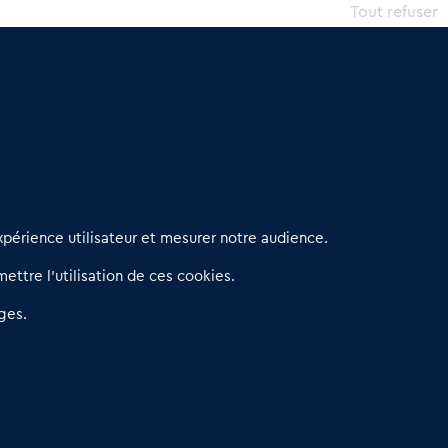
Tout refuser
erniers articles
périence utilisateur et mesurer notre audience.
éseau 3C : un partenaire national dédié aux transactions
ettre l’utilisation de ces cookies.
’entreprises et de commerces
etitscommerces : Un partenariat au service du commerce de
ges.
roximité et des territoires
er Baromètre de la transmission de fonds de commerce
eprendre un Restaurant Rapide
éder son Fonds de Commerce : Comment réussir sa vente