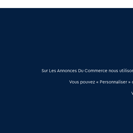
Reprendre Restaurants routiers dans le Haut Rhin (68)
Vente de Restaurants routiers dans le Bas Rhin (67)
: D
À propos
Sur Les Annonces Du Commerce nous utilisons
Les Annonces du Commerce propose un outil unique de mise en
Vous pouvez « Personnaliser » c
relation qualifiée conçu pour les acteurs de l’immobilier commercia
et les collectivités territoriales, simple et intégrant une dimension
humaine
Publier une annonce
Etre accompagné