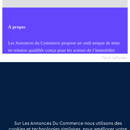
À propos
Les Annonces du Commerce propose un outil unique de mise
en relation qualifiée conçu pour les acteurs de l’immobilier
commercial et les collectivités territoriales, simple et intégrant
Tout refuser
une dimension humaine
Publier une annonce
Etre accompagné
Nous contacter
02 54 56 03 17
Contactez-nous
Villes et Territoires
Notre solution
Offres Pro
Sur Les Annonces Du Commerce nous utilisons des
Actualités
Qui sommes nous ?
cookies et technologies similaires, pour améliorer votre