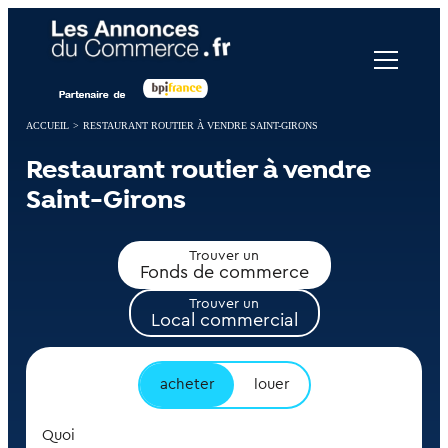
Panneau de gestion des cookies
ACCUEIL
>
RESTAURANT ROUTIER À VENDRE SAINT-GIRONS
Restaurant routier à vendre
Saint-Girons
Trouver un
Fonds de commerce
Trouver un
Local commercial
acheter
louer
Quoi