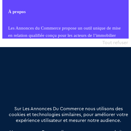
À propos
Les Annonces du Commerce propose un outil unique de mise
en relation qualifiée conçu pour les acteurs de l’immobilier
commercial et les collectivités territoriales, simple et intégrant
Tout refuser
une dimension humaine
Publier une annonce
Etre accompagné
Nous contacter
02 54 56 03 17
Contactez-nous
Villes et Territoires
Notre solution
Offres Pro
Sur Les Annonces Du Commerce nous utilisons des
Actualités
Qui sommes nous ?
cookies et technologies similaires, pour améliorer votre
expérience utilisateur et mesurer notre audience.
Derniers articles