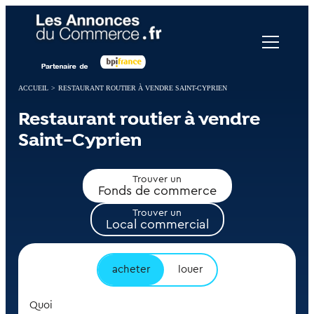
Panneau de gestion des cookies
ACCUEIL
>
RESTAURANT ROUTIER À VENDRE SAINT-CYPRIEN
Restaurant routier à vendre
Saint-Cyprien
Trouver un
Fonds de commerce
Trouver un
Local commercial
acheter
louer
Quoi