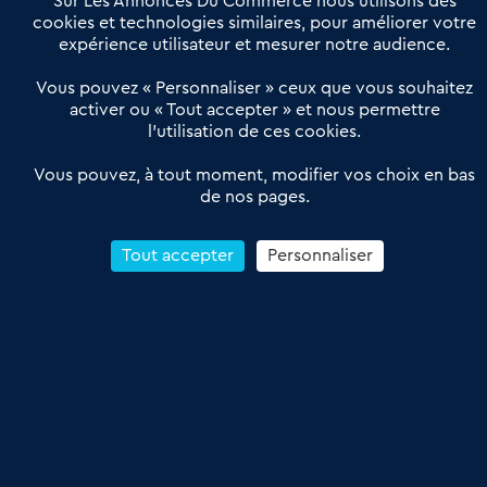
Sur Les Annonces Du Commerce nous utilisons des
Actualités
Qui sommes nous ?
cookies et technologies similaires, pour améliorer votre
expérience utilisateur et mesurer notre audience.
Derniers articles
Vous pouvez « Personnaliser » ceux que vous souhaitez
activer ou « Tout accepter » et nous permettre
Réseau 3C : un partenaire national dédié aux transactions
l’utilisation de ces cookies.
d’entreprises et de commerces
Petitscommerces : Un partenariat au service du commerce de
Vous pouvez, à tout moment, modifier vos choix en bas
de nos pages.
proximité et des territoires
1er Baromètre de la transmission de fonds de commerce
Reprendre un Restaurant Rapide
Tout accepter
Personnaliser
Céder son Fonds de Commerce : Comment réussir sa vente
4.6
13 avis Google
Conditions Générales de Vente & d’Utilisation
Les Annonces du Commerce 2011-2026 – Tous droits réservés – réalisé
par
Dare Dare