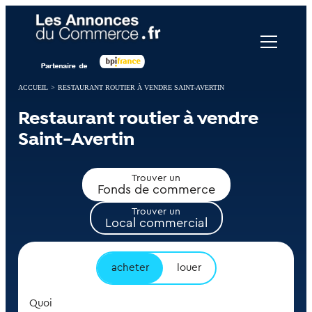
Panneau de gestion des cookies
ACCUEIL
>
RESTAURANT ROUTIER À VENDRE SAINT-AVERTIN
Restaurant routier à vendre
Saint-Avertin
Trouver un
Fonds de commerce
Trouver un
Local commercial
acheter
louer
Quoi