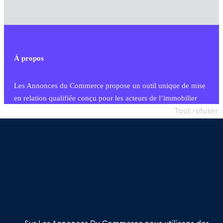
À propos
Les Annonces du Commerce propose un outil unique de mise
en relation qualifiée conçu pour les acteurs de l’immobilier
commercial et les collectivités territoriales, simple et intégrant
Tout refuser
une dimension humaine
Publier une annonce
Etre accompagné
Nous contacter
02 54 56 03 17
Contactez-nous
Villes et Territoires
Notre solution
Offres Pro