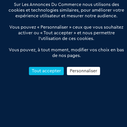
Offres Pro
Sur Les Annonces Du Commerce nous utilisons des
Actualités
Qui sommes nous ?
cookies et technologies similaires, pour améliorer votre
expérience utilisateur et mesurer notre audience.
Derniers articles
Vous pouvez « Personnaliser » ceux que vous souhaitez
activer ou « Tout accepter » et nous permettre
Réseau 3C : un partenaire national dédié aux transactions
l’utilisation de ces cookies.
d’entreprises et de commerces
Petitscommerces : Un partenariat au service du commerce de
Vous pouvez, à tout moment, modifier vos choix en bas
de nos pages.
proximité et des territoires
1er Baromètre de la transmission de fonds de commerce
Reprendre un Restaurant Rapide
Tout accepter
Personnaliser
Céder son Fonds de Commerce : Comment réussir sa vente
4.6
13 avis Google
Conditions Générales de Vente & d’Utilisation
Les Annonces du Commerce 2011-2026 – Tous droits réservés – réalisé
par
Dare Dare