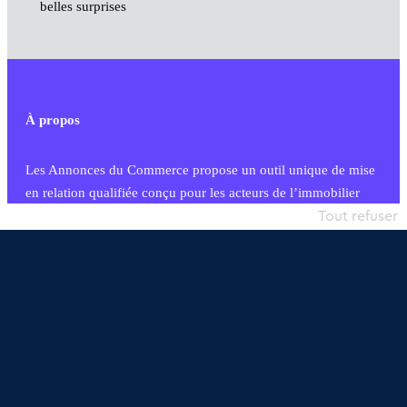
belles surprises
À propos
Les Annonces du Commerce propose un outil unique de mise
en relation qualifiée conçu pour les acteurs de l’immobilier
commercial et les collectivités territoriales, simple et intégrant
Tout refuser
une dimension humaine
Publier une annonce
Etre accompagné
Nous contacter
02 54 56 03 17
Contactez-nous
Villes et Territoires
Notre solution