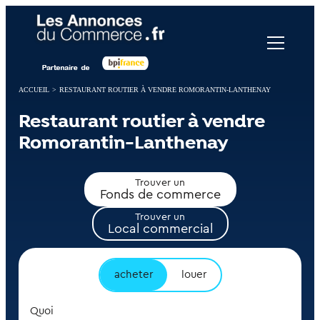
Panneau de gestion des cookies
ACCUEIL
>
RESTAURANT ROUTIER À VENDRE ROMORANTIN-LANTHENAY
Restaurant routier à vendre
Romorantin-Lanthenay
Trouver un
Fonds de commerce
Trouver un
Local commercial
acheter
louer
Quoi