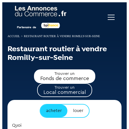
Panneau de gestion des cookies
ACCUEIL
>
RESTAURANT ROUTIER À VENDRE ROMILLY-SUR-SEINE
Restaurant routier à vendre
Romilly-sur-Seine
Trouver un
Fonds de commerce
Trouver un
Local commercial
acheter
louer
Quoi