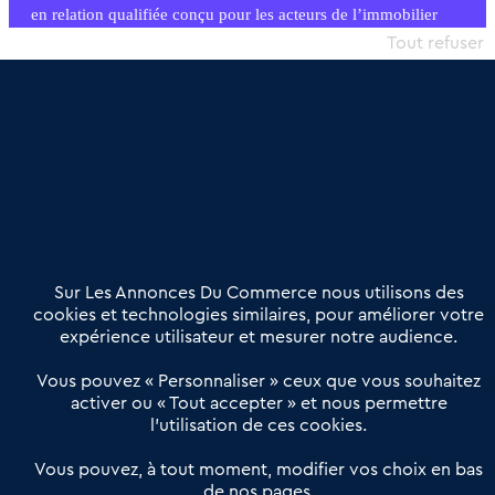
en relation qualifiée conçu pour les acteurs de l’immobilier
commercial et les collectivités territoriales, simple et intégrant
Tout refuser
une dimension humaine
Publier une annonce
Etre accompagné
Nous contacter
02 54 56 03 17
Contactez-nous
Villes et Territoires
Notre solution
Offres Pro
Sur Les Annonces Du Commerce nous utilisons des
Actualités
Qui sommes nous ?
cookies et technologies similaires, pour améliorer votre
expérience utilisateur et mesurer notre audience.
Derniers articles
Vous pouvez « Personnaliser » ceux que vous souhaitez
activer ou « Tout accepter » et nous permettre
Réseau 3C : un partenaire national dédié aux transactions
l’utilisation de ces cookies.
d’entreprises et de commerces
Petitscommerces : Un partenariat au service du commerce de
Vous pouvez, à tout moment, modifier vos choix en bas
de nos pages.
proximité et des territoires