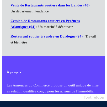
Vente de Restaurants routiers dans les Landes (40)
:
Un département tendance
Cession de Restaurants routiers en Pyrénées
Atlantiques (64)
: Un marché à découvrir
Restaurant routier à vendre en Dordogne (24)
: Travail
et bien être
À propos
Les Annonces du Commerce propose un outil unique de mise
en relation qualifiée conçu pour les acteurs de l’immobilier
commercial et les collectivités territoriales, simple et intégrant
Tout refuser
une dimension humaine