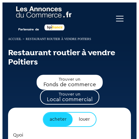
Panneau de gestion des cookies
ACCUEIL
>
RESTAURANT ROUTIER À VENDRE POITIERS
Restaurant routier à vendre
Poitiers
Trouver un
Fonds de commerce
Trouver un
Local commercial
acheter
louer
Quoi