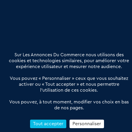
Publier une annonce
Etre accompagné
Nous contacter
02 54 56 03 17
Contactez-nous
Villes et Territoires
Notre solution
Offres Pro
Sur Les Annonces Du Commerce nous utilisons des
Actualités
Qui sommes nous ?
cookies et technologies similaires, pour améliorer votre
expérience utilisateur et mesurer notre audience.
Derniers articles
Vous pouvez « Personnaliser » ceux que vous souhaitez
activer ou « Tout accepter » et nous permettre
Réseau 3C : un partenaire national dédié aux transactions
l’utilisation de ces cookies.
d’entreprises et de commerces
Petitscommerces : Un partenariat au service du commerce de
Vous pouvez, à tout moment, modifier vos choix en bas
de nos pages.
proximité et des territoires
1er Baromètre de la transmission de fonds de commerce
Reprendre un Restaurant Rapide
Tout accepter
Personnaliser
Céder son Fonds de Commerce : Comment réussir sa vente