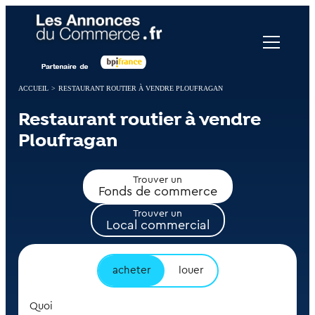
Panneau de gestion des cookies
ACCUEIL
>
RESTAURANT ROUTIER À VENDRE PLOUFRAGAN
Restaurant routier à vendre
Ploufragan
Trouver un
Fonds de commerce
Trouver un
Local commercial
acheter
louer
Quoi