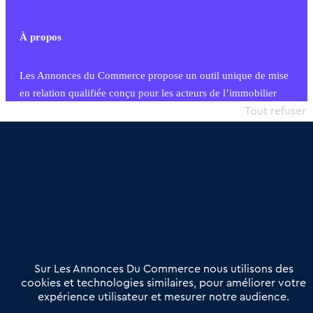
À propos
Les Annonces du Commerce propose un outil unique de mise
en relation qualifiée conçu pour les acteurs de l’immobilier
commercial et les collectivités territoriales, simple et intégrant
Tout refuser
une dimension humaine
Publier une annonce
Etre accompagné
Nous contacter
02 54 56 03 17
Contactez-nous
Villes et Territoires
Notre solution
Offres Pro
Sur Les Annonces Du Commerce nous utilisons des
Actualités
Qui sommes nous ?
cookies et technologies similaires, pour améliorer votre
expérience utilisateur et mesurer notre audience.
Derniers articles