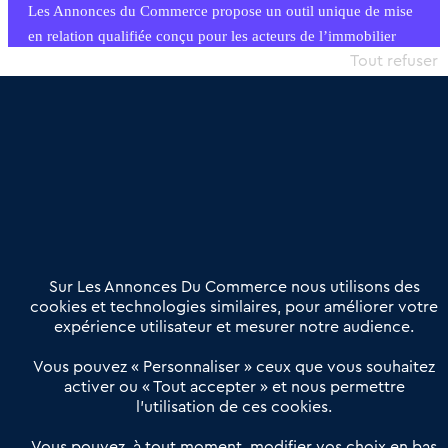
Les Annonces du Commerce propose un outil unique de mise
en relation qualifiée conçu pour les acteurs de l’immobilier
commercial et les collectivités territoriales, simple et intégrant
Tout refuser
une dimension humaine
Publier une annonce
Etre accompagné
Nous contacter
02 54 56 03 17
Contactez-nous
Villes et Territoires
Notre solution
Offres Pro
Sur Les Annonces Du Commerce nous utilisons des
Actualités
Qui sommes nous ?
cookies et technologies similaires, pour améliorer votre
expérience utilisateur et mesurer notre audience.
Derniers articles
Vous pouvez « Personnaliser » ceux que vous souhaitez
activer ou « Tout accepter » et nous permettre
Réseau 3C : un partenaire national dédié aux transactions
l’utilisation de ces cookies.
d’entreprises et de commerces
Petitscommerces : Un partenariat au service du commerce de
Vous pouvez, à tout moment, modifier vos choix en bas