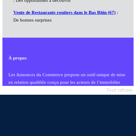
: Des opportunités à découvrir
Vente de Restaurants routiers dans le Bas Rhin (67)
:
De bonnes surprises
À propos
Les Annonces du Commerce propose un outil unique de mise
en relation qualifiée conçu pour les acteurs de l’immobilier
commercial et les collectivités territoriales, simple et intégrant
Tout refuser
une dimension humaine
Publier une annonce
Etre accompagné
Nous contacter
02 54 56 03 17