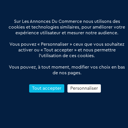
Contactez-nous
Villes et Territoires
Notre solution
Offres Pro
Sur Les Annonces Du Commerce nous utilisons des
Actualités
Qui sommes nous ?
cookies et technologies similaires, pour améliorer votre
expérience utilisateur et mesurer notre audience.
Derniers articles
Vous pouvez « Personnaliser » ceux que vous souhaitez
activer ou « Tout accepter » et nous permettre
Réseau 3C : un partenaire national dédié aux transactions
l’utilisation de ces cookies.
d’entreprises et de commerces
Petitscommerces : Un partenariat au service du commerce de
Vous pouvez, à tout moment, modifier vos choix en bas
de nos pages.
proximité et des territoires
1er Baromètre de la transmission de fonds de commerce
Reprendre un Restaurant Rapide
Tout accepter
Personnaliser
Céder son Fonds de Commerce : Comment réussir sa vente
4.6
13 avis Google