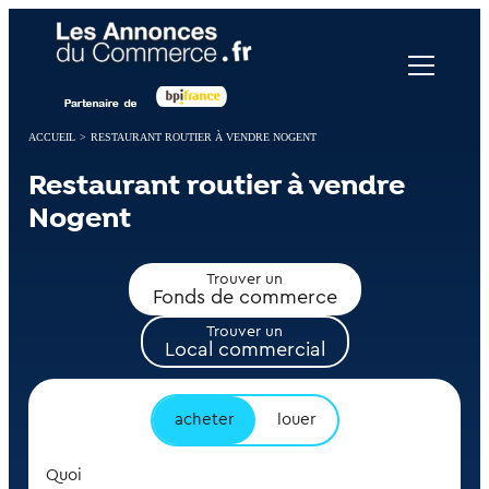
Panneau de gestion des cookies
ACCUEIL
>
RESTAURANT ROUTIER À VENDRE NOGENT
Restaurant routier à vendre
Nogent
Trouver un
Fonds de commerce
Trouver un
Local commercial
acheter
louer
Quoi