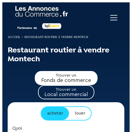
Panneau de gestion des cookies
ACCUEIL
>
RESTAURANT ROUTIER À VENDRE MONTECH
Restaurant routier à vendre
Montech
Trouver un
Fonds de commerce
Trouver un
Local commercial
acheter
louer
Quoi