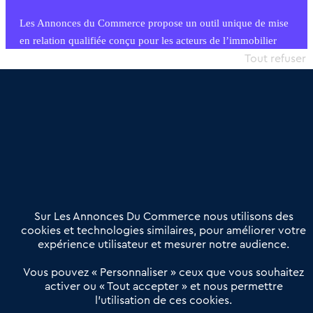
Les Annonces du Commerce propose un outil unique de mise
en relation qualifiée conçu pour les acteurs de l’immobilier
commercial et les collectivités territoriales, simple et intégrant
Tout refuser
une dimension humaine
Publier une annonce
Etre accompagné
Nous contacter
02 54 56 03 17
Contactez-nous
Villes et Territoires
Notre solution
Offres Pro
Sur Les Annonces Du Commerce nous utilisons des
Actualités
Qui sommes nous ?
cookies et technologies similaires, pour améliorer votre
expérience utilisateur et mesurer notre audience.
Derniers articles
Vous pouvez « Personnaliser » ceux que vous souhaitez
activer ou « Tout accepter » et nous permettre
Réseau 3C : un partenaire national dédié aux transactions
l’utilisation de ces cookies.
d’entreprises et de commerces