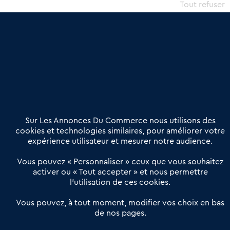
commercial et les collectivités territoriales, simple et intégrant
Tout refuser
une dimension humaine
Publier une annonce
Etre accompagné
Nous contacter
02 54 56 03 17
Contactez-nous
Villes et Territoires
Notre solution
Offres Pro
Sur Les Annonces Du Commerce nous utilisons des
Actualités
Qui sommes nous ?
cookies et technologies similaires, pour améliorer votre
expérience utilisateur et mesurer notre audience.
Derniers articles
Vous pouvez « Personnaliser » ceux que vous souhaitez
activer ou « Tout accepter » et nous permettre
Réseau 3C : un partenaire national dédié aux transactions
l’utilisation de ces cookies.
d’entreprises et de commerces
Petitscommerces : Un partenariat au service du commerce de
Vous pouvez, à tout moment, modifier vos choix en bas
de nos pages.
proximité et des territoires
1er Baromètre de la transmission de fonds de commerce