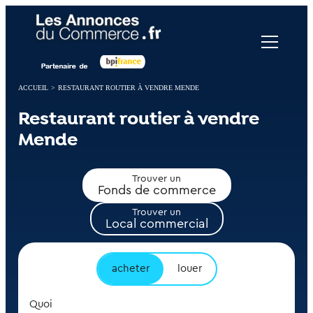
Panneau de gestion des cookies
ACCUEIL
>
RESTAURANT ROUTIER À VENDRE MENDE
Restaurant routier à vendre
Mende
Trouver un
Fonds de commerce
Trouver un
Local commercial
acheter
louer
Quoi