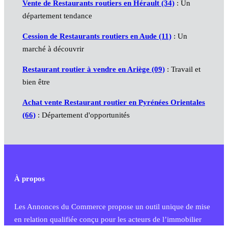
Vente de Restaurants routiers en Hérault (34)
: Un
département tendance
Cession de Restaurants routiers en Aude (11)
: Un
marché à découvrir
Restaurant routier à vendre en Ariège (09)
: Travail et
bien être
Achat vente Restaurant routier en Pyrénées Orientales
(66)
: Département d'opportunités
À propos
Les Annonces du Commerce propose un outil unique de mise
en relation qualifiée conçu pour les acteurs de l’immobilier