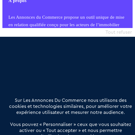
À propos
Les Annonces du Commerce propose un outil unique de mise
en relation qualifiée conçu pour les acteurs de l’immobilier
commercial et les collectivités territoriales, simple et intégrant
Tout refuser
une dimension humaine
Publier une annonce
Etre accompagné
Nous contacter
02 54 56 03 17
Contactez-nous
Villes et Territoires
Notre solution
Offres Pro
Sur Les Annonces Du Commerce nous utilisons des
Actualités
Qui sommes nous ?
cookies et technologies similaires, pour améliorer votre
expérience utilisateur et mesurer notre audience.
Derniers articles
Vous pouvez « Personnaliser » ceux que vous souhaitez
activer ou « Tout accepter » et nous permettre
Réseau 3C : un partenaire national dédié aux transactions