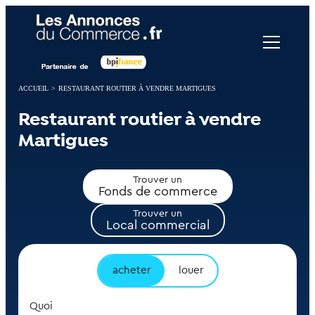
Panneau de gestion des cookies
ACCUEIL
>
RESTAURANT ROUTIER À VENDRE MARTIGUES
Restaurant routier à vendre
Martigues
Trouver un
Fonds de commerce
Trouver un
Local commercial
acheter
louer
Quoi