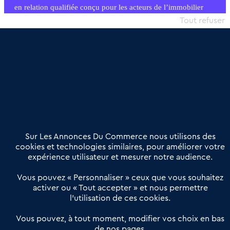
en relation qualifiée conçu pour les acteurs de l’immobilier
commercial et les collectivités territoriales, simple et intégrant
Tout refuser
une dimension humaine
Publier une annonce
Etre accompagné
Nous contacter
02 54 56 03 17
Contactez-nous
Villes et Territoires
Notre solution
Offres Pro
Sur Les Annonces Du Commerce nous utilisons des
Actualités
Qui sommes nous ?
cookies et technologies similaires, pour améliorer votre
expérience utilisateur et mesurer notre audience.
Derniers articles
Vous pouvez « Personnaliser » ceux que vous souhaitez
activer ou « Tout accepter » et nous permettre
Réseau 3C : un partenaire national dédié aux transactions
l’utilisation de ces cookies.
d’entreprises et de commerces
Petitscommerces : Un partenariat au service du commerce de
Vous pouvez, à tout moment, modifier vos choix en bas
de nos pages.