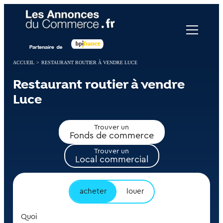
Panneau de gestion des cookies
ACCUEIL
>
RESTAURANT ROUTIER À VENDRE LUCE
Restaurant routier à vendre
Luce
Trouver un
Fonds de commerce
Trouver un
Local commercial
acheter
louer
Quoi