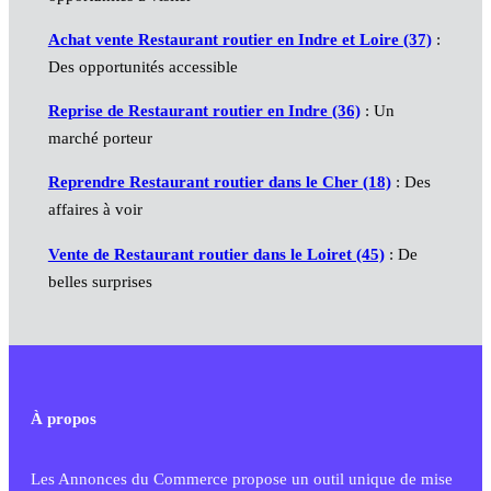
Achat vente Restaurant routier en Indre et Loire (37)
:
Des opportunités accessible
Reprise de Restaurant routier en Indre (36)
: Un
marché porteur
Reprendre Restaurant routier dans le Cher (18)
: Des
affaires à voir
Vente de Restaurant routier dans le Loiret (45)
: De
belles surprises
À propos
Les Annonces du Commerce propose un outil unique de mise