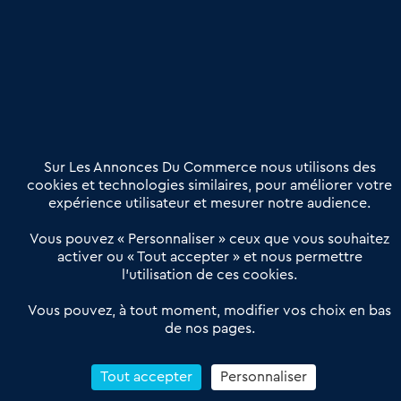
Publier une annonce
Etre accompagné
Nous contacter
02 54 56 03 17
Contactez-nous
Villes et Territoires
Notre solution
Offres Pro
Sur Les Annonces Du Commerce nous utilisons des
Actualités
Qui sommes nous ?
cookies et technologies similaires, pour améliorer votre
expérience utilisateur et mesurer notre audience.
Derniers articles
Vous pouvez « Personnaliser » ceux que vous souhaitez
activer ou « Tout accepter » et nous permettre
Réseau 3C : un partenaire national dédié aux transactions
l’utilisation de ces cookies.
d’entreprises et de commerces
Petitscommerces : Un partenariat au service du commerce de
Vous pouvez, à tout moment, modifier vos choix en bas
de nos pages.
proximité et des territoires
1er Baromètre de la transmission de fonds de commerce
Reprendre un Restaurant Rapide
Tout accepter
Personnaliser
Céder son Fonds de Commerce : Comment réussir sa vente