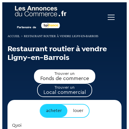
Panneau de gestion des cookies
ACCUEIL
>
RESTAURANT ROUTIER À VENDRE LIGNY-EN-BARROIS
Restaurant routier à vendre
Ligny-en-Barrois
Trouver un
Fonds de commerce
Trouver un
Local commercial
acheter
louer
Quoi