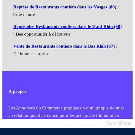
Reprise de Restaurants routiers dans les Vosges (88)
:
Coté nature
Reprendre Restaurants routiers dans le Haut Rhin (68)
: Des opportunités à découvrir
Vente de Restaurants routiers dans le Bas Rhin (67)
:
De bonnes surprises
À propos
Les Annonces du Commerce propose un outil unique de mise
en relation qualifiée conçu pour les acteurs de l’immobilier
commercial et les collectivités territoriales, simple et intégrant
Tout refuser
une dimension humaine