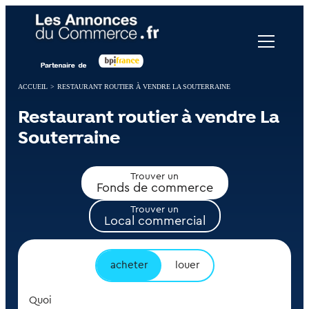
Panneau de gestion des cookies
ACCUEIL
>
RESTAURANT ROUTIER À VENDRE LA SOUTERRAINE
Restaurant routier à vendre La
Souterraine
Trouver un
Fonds de commerce
Trouver un
Local commercial
acheter
louer
Quoi