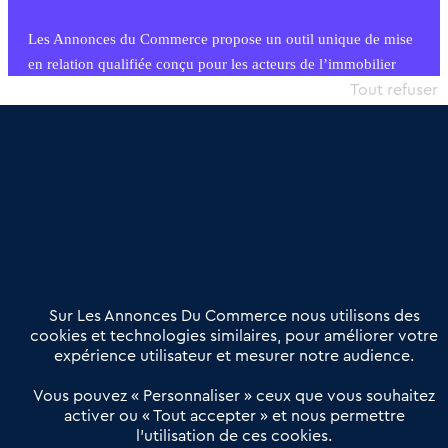
Les Annonces du Commerce propose un outil unique de mise
en relation qualifiée conçu pour les acteurs de l’immobilier
commercial et les collectivités territoriales, simple et intégrant
Tout refuser
une dimension humaine
Publier une annonce
Etre accompagné
Nous contacter
02 54 56 03 17
Contactez-nous
Villes et Territoires
Notre solution
Offres Pro
Sur Les Annonces Du Commerce nous utilisons des
Actualités
Qui sommes nous ?
cookies et technologies similaires, pour améliorer votre
expérience utilisateur et mesurer notre audience.
Derniers articles
Vous pouvez « Personnaliser » ceux que vous souhaitez
activer ou « Tout accepter » et nous permettre
Réseau 3C : un partenaire national dédié aux transactions
l’utilisation de ces cookies.