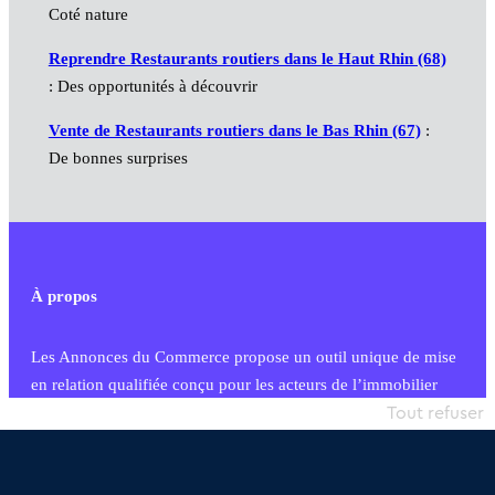
Coté nature
Reprendre Restaurants routiers dans le Haut Rhin (68)
: Des opportunités à découvrir
Vente de Restaurants routiers dans le Bas Rhin (67)
:
De bonnes surprises
À propos
Les Annonces du Commerce propose un outil unique de mise
en relation qualifiée conçu pour les acteurs de l’immobilier
commercial et les collectivités territoriales, simple et intégrant
Tout refuser
une dimension humaine
Publier une annonce
Etre accompagné