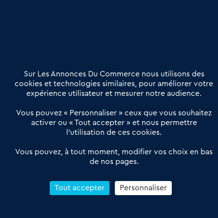
Nous contacter
02 54 56 03 17
Contactez-nous
Villes et Territoires
Notre solution
Offres Pro
Sur Les Annonces Du Commerce nous utilisons des
Actualités
Qui sommes nous ?
cookies et technologies similaires, pour améliorer votre
expérience utilisateur et mesurer notre audience.
Derniers articles
Vous pouvez « Personnaliser » ceux que vous souhaitez
activer ou « Tout accepter » et nous permettre
Réseau 3C : un partenaire national dédié aux transactions
l’utilisation de ces cookies.
d’entreprises et de commerces
Petitscommerces : Un partenariat au service du commerce de
Vous pouvez, à tout moment, modifier vos choix en bas
de nos pages.
proximité et des territoires
1er Baromètre de la transmission de fonds de commerce
Reprendre un Restaurant Rapide
Tout accepter
Personnaliser
Céder son Fonds de Commerce : Comment réussir sa vente