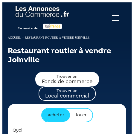
Panneau de gestion des cookies
ACCUEIL
>
RESTAURANT ROUTIER À VENDRE JOINVILLE
Restaurant routier à vendre
Joinville
Trouver un
Fonds de commerce
Trouver un
Local commercial
acheter
louer
Quoi