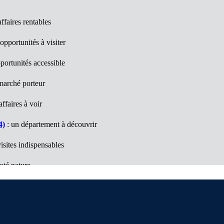
ffaires rentables
opportunités à visiter
portunités accessible
marché porteur
ffaires à voir
4)
: un département à découvrir
isites indispensables
oté nature
: Des opportunités à découvrir
e bonnes surprises