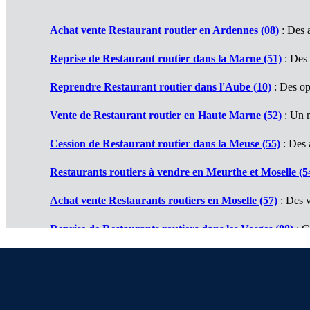
Achat vente Restaurant routier en Ardennes (08)
: Des a
Reprise de Restaurant routier dans la Marne (51)
: Des 
Reprendre Restaurant routier dans l'Aube (10)
: Des op
Vente de Restaurant routier en Haute Marne (52)
: Un 
Cession de Restaurant routier dans la Meuse (55)
: Des a
Restaurants routiers à vendre en Meurthe et Moselle (5
Achat vente Restaurants routiers en Moselle (57)
: Des v
Reprise de Restaurants routiers dans les Vosges (88)
: C
Reprendre Restaurants routiers dans le Haut Rhin (68)
Vente de Restaurants routiers dans le Bas Rhin (67)
: D