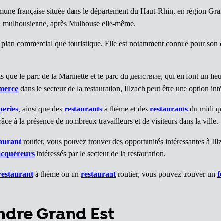
mune française située dans le département du Haut-Rhin, en région Gra
ion mulhousienne, après Mulhouse elle-même.
le plan commercial que touristique. Elle est notamment connue pour son
s que le parc de la Marinette et le parc du действие, qui en font un lieu
merce
dans le secteur de la restauration, Illzach peut être une option int
peries
, ainsi que des
restaurants
à thème et des
restaurants
du midi qui
âce à la présence de nombreux travailleurs et de visiteurs dans la ville.
taurant
routier, vous pouvez trouver des opportunités intéressantes à Il
acquéreurs
intéressés par le secteur de la restauration.
restaurant
à thème ou un
restaurant
routier, vous pouvez trouver un
f
endre Grand Est