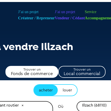
J’ai un projet
J’ai un projet
Service
Créateur / Repreneur
Vendeur / Cédant
Accompagneme
 vendre Illzach
Trouver un
Trouver un
Fonds de commerce
Local commercial
acheter
louer
ant routier
Illzach (68110)
Où