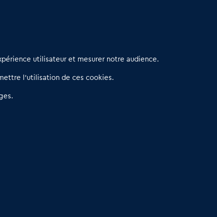
erniers articles
périence utilisateur et mesurer notre audience.
éseau 3C : un partenaire national dédié aux transactions
ettre l’utilisation de ces cookies.
’entreprises et de commerces
etitscommerces : Un partenariat au service du commerce de
ges.
roximité et des territoires
er Baromètre de la transmission de fonds de commerce
eprendre un Restaurant Rapide
éder son Fonds de Commerce : Comment réussir sa vente
4.6
13 avis Google
Dare