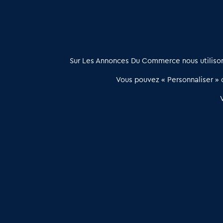
À propos
Sur Les Annonces Du Commerce nous utilisons
Les Annonces du Commerce propose un outil unique de mise en
Vous pouvez « Personnaliser » c
relation qualifiée conçu pour les acteurs de l’immobilier commercia
et les collectivités territoriales, simple et intégrant une dimension
humaine
Publier une annonce
Etre accompagné
Les