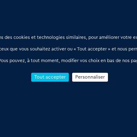
Nous contacter
D
 des cookies et technologies similaires, pour améliorer votre ex
02 54 56 03 17
R
eux que vous souhaitez activer ou « Tout accepter » et nous perm
Contactez-nous
l
d
Villes et Territoires
Notre solution
P
Vous pouvez, à tout moment, modifier vos choix en bas de nos pa
Offres Pro
Actualités
p
Qui sommes nous ?
1
Tout accepter
Personnaliser
R
C
Conditions Générales de Vente & d’Utilisation
 Annonces du Commerce 2011-2026 – Tous droits réservés – réalisé par
Dare 