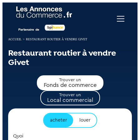
Panneau de gestion des cookies
ACCUEIL
>
RESTAURANT ROUTIER À VENDRE GIVET
Restaurant routier à vendre
Givet
Trouver un
Fonds de commerce
Trouver un
Local commercial
acheter
louer
Quoi