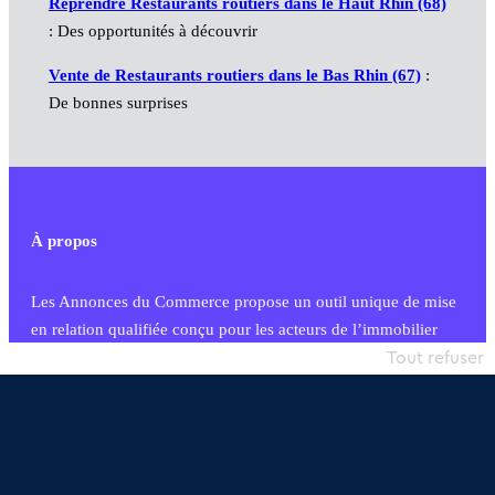
Reprendre Restaurants routiers dans le Haut Rhin (68)
: Des opportunités à découvrir
Vente de Restaurants routiers dans le Bas Rhin (67)
:
De bonnes surprises
À propos
Les Annonces du Commerce propose un outil unique de mise
en relation qualifiée conçu pour les acteurs de l’immobilier
commercial et les collectivités territoriales, simple et intégrant
Tout refuser
une dimension humaine
Publier une annonce
Etre accompagné
Nous contacter