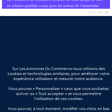
en relation qualifiée conçu pour les acteurs de l’immobilier
commercial et les collectivités territoriales, simple et intégrant
Tout refuser
une dimension humaine
Publier une annonce
Etre accompagné
Nous contacter
02 54 56 03 17
Contactez-nous
Villes et Territoires
Notre solution
Offres Pro
Sur Les Annonces Du Commerce nous utilisons des
Actualités
Qui sommes nous ?
cookies et technologies similaires, pour améliorer votre
expérience utilisateur et mesurer notre audience.
Derniers articles
Vous pouvez « Personnaliser » ceux que vous souhaitez
activer ou « Tout accepter » et nous permettre
Réseau 3C : un partenaire national dédié aux transactions
l’utilisation de ces cookies.
d’entreprises et de commerces
Petitscommerces : Un partenariat au service du commerce de
Vous pouvez, à tout moment, modifier vos choix en bas