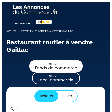
Panneau de gestion des cookies
ACCUEIL
>
RESTAURANT ROUTIER À VENDRE GAILLAC
Restaurant routier à vendre
Gaillac
Trouver un
Fonds de commerce
Trouver un
Local commercial
acheter
louer
Quoi