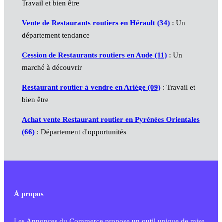
Travail et bien être
Vente de Restaurants routiers en Hérault (34)
: Un
département tendance
Cession de Restaurants routiers en Aude (11)
: Un
marché à découvrir
Restaurant routier à vendre en Ariège (09)
: Travail et
bien être
Achat vente Restaurant routier en Pyrénées Orientales
(66)
: Département d'opportunités
À propos
Les Annonces du Commerce propose un outil unique de mise