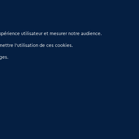
erniers articles
périence utilisateur et mesurer notre audience.
éseau 3C : un partenaire national dédié aux transactions
ettre l’utilisation de ces cookies.
’entreprises et de commerces
etitscommerces : Un partenariat au service du commerce de
ges.
roximité et des territoires
er Baromètre de la transmission de fonds de commerce
eprendre un Restaurant Rapide
éder son Fonds de Commerce : Comment réussir sa vente
4.6
13 avis Google
Dare