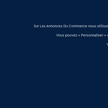
À propos
Sur Les Annonces Du Commerce nous utilisons
Les Annonces du Commerce propose un outil unique de mise en
Vous pouvez « Personnaliser » c
relation qualifiée conçu pour les acteurs de l’immobilier commercia
et les collectivités territoriales, simple et intégrant une dimension
humaine
Publier une annonce
Etre accompagné
Les