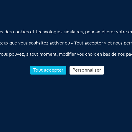
Nous contacter
D
 des cookies et technologies similaires, pour améliorer votre ex
02 54 56 03 17
R
eux que vous souhaitez activer ou « Tout accepter » et nous perm
Contactez-nous
l
d
Villes et Territoires
Notre solution
P
Vous pouvez, à tout moment, modifier vos choix en bas de nos pa
Offres Pro
Actualités
p
Qui sommes nous ?
1
Tout accepter
Personnaliser
R
C
Conditions Générales de Vente & d’Utilisation
 Annonces du Commerce 2011-2026 – Tous droits réservés – réalisé par
Dare 