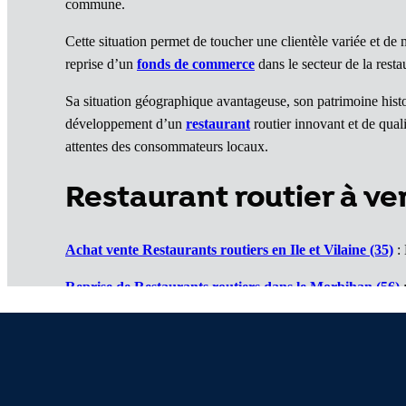
commune.
Cette situation permet de toucher une clientèle variée et d
reprise d’un
fonds de commerce
dans le secteur de la resta
Sa situation géographique avantageuse, son patrimoine historiq
développement d’un
restaurant
routier innovant et de qual
attentes des consommateurs locaux.
Restaurant routier à v
Achat vente Restaurants routiers en Ile et Vilaine (35)
: 
Reprise de Restaurants routiers dans le Morbihan (56)
:
Reprendre Restaurants routiers en Côtes d'Armor (22)
Vente de Restaurants routiers en Finistère (29)
: Un mar