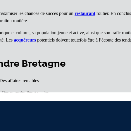
e maximiser les chances de succès pour un
restaurant
routier. En conclus
uration routière.
ue et culturel, sa population jeune et active, ainsi que son trafic routie
ité. Les
acquéreurs
potentiels doivent toutefois être à l’écoute des te
endre Bretagne
Des affaires rentables
 Des opportunités à visiter
: Des opportunités accessible
ché porteur