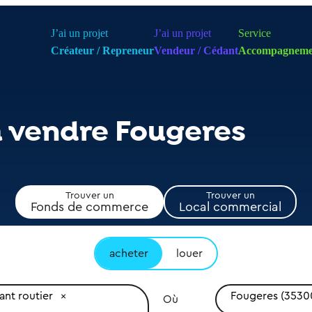
J’ai un projet
J’ai un projet
Service
Créateur / Repreneur
Vendeur / Cédant
Accompagneme
à vendre Fougeres
Trouver un
Trouver un
Fonds de commerce
Local commercial
acheter
louer
ant routier
Fougeres (3530
Où