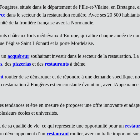
gères, située dans le département de l’Ille-et-Vilaine, en Bretagne, est
rce
dans le secteur de la restauration routière. Avec ses 20 500 habitants
ité de la frontière française avec la Normandie.
ants châteaux forts médiévaux d’Europe, qui attire chaque année de nom
ue l’église Saint-Léonard et la porte Mordelaise.
r un
acquéreur
souhaitant investir dans le secteur de la restauration. La
es
, des
pizzerias
et des
restaurants
à thème.
nt
routier de se démarquer et de répondre à une demande spécifique, no
la restauration à Fougères est en constante évolution, avec lAppearance
ces tendances et être en mesure de proposer une offre innovante et ada
plusieurs écoles et universités.
t de sa qualité de vie, ce qui représente une opportunité pour un
restau
e au développement d’un
restaurant
routier, avec un trafic important sur